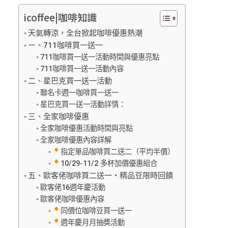
icoffee|咖啡知識
天氣轉涼，全台掀起咖啡優惠熱潮
ㄧ、711咖啡買一送一
711咖啡買一送一活動時間與優惠亮點
711咖啡買一送一活動內容
二、星巴克買一送一活動
聯名卡週一咖啡買一送一
星巴克買一送一活動詳情：
三、全家咖啡優惠
全家咖啡優惠活動時間與亮點
全家咖啡優惠內容詳解
指定單品咖啡買二送二（平均半價）
10/29-11/2 多杯加價優惠組合
五、歐客佬咖啡買二送一・精品豆限時回饋
歐客佬16週年慶活動
歐客佬咖啡優惠內容
同價位咖啡豆買一送一
週年慶月月抽獎活動