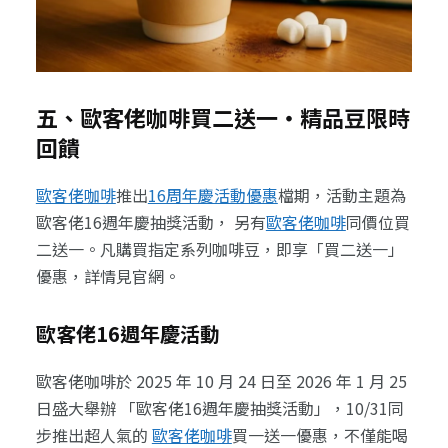
五、歐客佬咖啡買二送一・精品豆限時
回饋
歐客佬咖啡
推出
16周年慶活動優惠
檔期，活動主題為
歐客佬16週年慶抽獎活動， 另有
歐客佬咖啡
同價位買
二送一。凡購買指定系列咖啡豆，即享「買二送一」
優惠，詳情見官網。
歐客佬16週年慶活動
歐客佬咖啡於 2025 年 10 月 24 日至 2026 年 1 月 25
日盛大舉辦 「歐客佬16週年慶抽獎活動」，10/31同
步推出超人氣的
歐客佬咖啡
買一送一優惠，不僅能喝