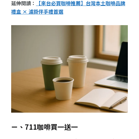
延伸閱讀：
【來台必買咖啡推薦】台灣本土咖啡品牌
禮盒 × 濾掛伴手禮首選
ㄧ、711咖啡買一送一