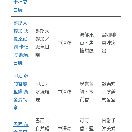
卡杜艾
日曬
哥斯大
黎加 火
哥斯大
濃郁果
黑咖啡
鳳凰莊
黎加／
中深焙
香、焦
風味突
園 卡杜
厭氧日
糖甜感
出
拉 厭氧
曬
日曬
印尼 蘇
門答臘
印尼／
厚實苦
熱美式
藍鑽 黃
水洗處
中深焙
韻、木
／冰美
金曼特
理
質香
式皆宜
寧
巴西／
可可
日常手
巴西 黃
自然處
中深焙
香、堅
沖美式