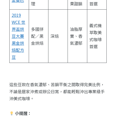
金曼巴
理
果甜韻
首選
2019
WCE 世
義式機
界盃烘
多國拼
油脂厚
萃取美
豆大賽
配／黑
深焙
實、香
式咖啡
黑金烘
金烘焙
氣濃郁
首選
焙配方
豆
這些豆款在香氣濃郁、苦韻平衡之間取得完美比例，
不論是居家沖煮或辦公日常，都能輕鬆沖出專業級手
沖美式咖啡。
小提醒：