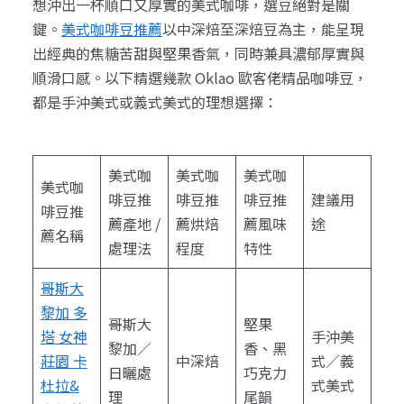
想沖出一杯順口又厚實的美式咖啡，選豆絕對是關
鍵。
美式咖啡豆推薦
以中深焙至深焙豆為主，能呈現
出經典的焦糖苦甜與堅果香氣，同時兼具濃郁厚實與
順滑口感。以下精選幾款 Oklao 歐客佬精品咖啡豆，
都是手沖美式或義式美式的理想選擇：
美式咖
美式咖
美式咖
美式咖
啡豆推
啡豆推
啡豆推
建議用
啡豆推
薦產地 /
薦烘焙
薦風味
途
薦名稱
處理法
程度
特性
哥斯大
黎加 多
哥斯大
堅果
塔 女神
手沖美
黎加／
香、黑
莊園 卡
中深焙
式／義
日曬處
巧克力
杜拉&
式美式
理
尾韻