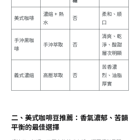
糖
濃縮 + 熱
柔和、順
美式咖啡
否
水
口
清爽、乾
手沖黑咖
手沖萃取
否
淨、酸甜
啡
層次明顯
苦香濃
義式濃縮
高壓萃取
否
烈、油脂
厚實
二、美式咖啡豆推薦：香氣濃郁、苦韻
平衡的最佳選擇