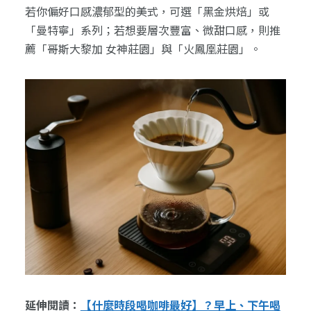
若你偏好口感濃郁型的美式，可選「黑金烘焙」或
「曼特寧」系列；若想要層次豐富、微甜口感，則推
薦「哥斯大黎加 女神莊園」與「火鳳凰莊園」。
延伸閱讀：
【什麼時段喝咖啡最好】？早上、下午喝