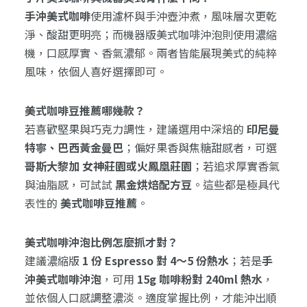
手沖美式咖啡
使用濾杯與手沖壺沖煮，風味層次更乾
淨、酸甜更明亮；而機器版美式咖啡沖泡則使用濃縮
機，口感厚實、香氣濃郁。兩者皆能展現美式的純粹
風味，依個人喜好選擇即可。
美式咖啡豆推薦哪幾款？
若喜歡堅果與巧克力調性，建議選用中深焙的
印尼曼
特寧、巴西黃金曼巴
；偏好果香與焦糖甜感者，可選
哥斯大黎加 女神莊園或火鳳凰莊園
；若追求厚實香氣
與油脂感，可試試
黑金烘焙配方豆
。這些都是極具代
表性的
美式咖啡豆推薦
。
美式咖啡沖泡比例怎麼抓才對？
建議濃縮版
1 份 Espresso 對 4～5 份熱水
；若是
手
沖美式咖啡沖泡
，可用
15g 咖啡粉對 240ml 熱水
，
並依個人口感調整濃淡。適度掌握比例，才能沖出順