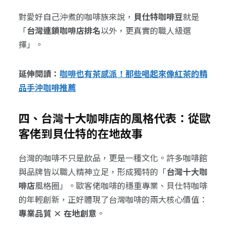
對愛好自己沖煮的咖啡族來說，
貝仕特咖啡豆
就是
「
台灣連鎖咖啡店排名
以外，更真實的職人級選
擇」。
延伸閱讀：
咖啡也有茶感派！那些喝起來像紅茶的精
品手沖咖啡推薦
四、台灣十大咖啡店的風格代表：從歐
客佬到貝仕特的在地故事
台灣的咖啡不只是飲品，更是一種文化。許多咖啡館
與品牌皆以職人精神立足，形成獨特的「
台灣十大咖
啡店
風格圈」。歐客佬咖啡的穩重專業、貝仕特咖啡
的年輕創新，正好體現了台灣咖啡的兩大核心價值：
專業品質 × 在地創意
。