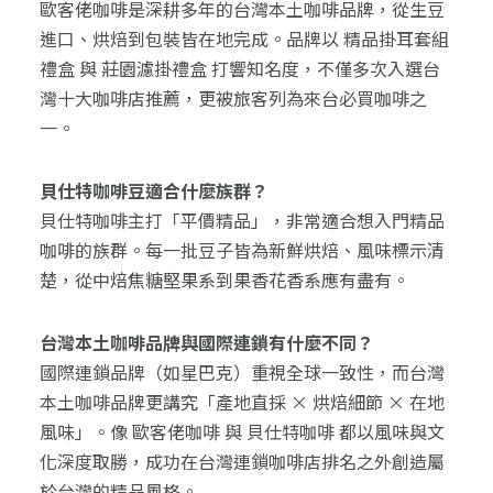
歐客佬咖啡是深耕多年的台灣本土咖啡品牌，從生豆
進口、烘焙到包裝皆在地完成。品牌以 精品掛耳套組
禮盒 與 莊園濾掛禮盒 打響知名度，不僅多次入選台
灣十大咖啡店推薦，更被旅客列為來台必買咖啡之
一。
貝仕特咖啡豆適合什麼族群？
貝仕特咖啡主打「平價精品」，非常適合想入門精品
咖啡的族群。每一批豆子皆為新鮮烘焙、風味標示清
楚，從中焙焦糖堅果系到果香花香系應有盡有。
台灣本土咖啡品牌與國際連鎖有什麼不同？
國際連鎖品牌（如星巴克）重視全球一致性，而台灣
本土咖啡品牌更講究「產地直採 × 烘焙細節 × 在地
風味」。像 歐客佬咖啡 與 貝仕特咖啡 都以風味與文
化深度取勝，成功在台灣連鎖咖啡店排名之外創造屬
於台灣的精品風格。