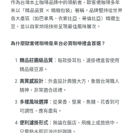
作為台灣本土咖啡品牌中的領航者，歐客佬咖啡多年
來以「精品品質 × 精緻包裝」著稱。品牌堅持從世界
各大產區（如巴拿馬、衣索比亞、哥倫比亞）精選生
豆，並以自家烘焙技術呈現最佳風味層次。
為什麼歐客佬咖啡是來台必買咖啡禮盒首選？
精品莊園級品質
：每款掛耳包、濾掛禮盒皆使用
精品級豆源。
高質感設計
：外盒設計典雅大方，象徵台灣職人
精神，非常適合送禮。
多樣風味選擇
：從果香、堅果、焦糖、花香到可
可調性，應有盡有。
便利濾掛形式
：無論在飯店、飛機上或旅途中，
只需熱水即可沖出好咖啡。