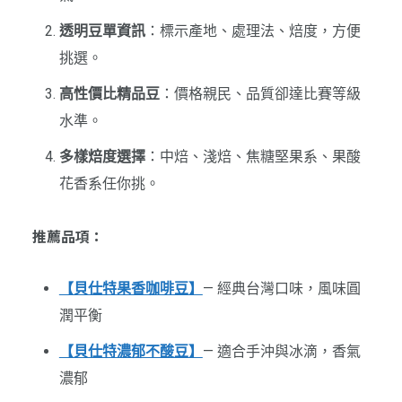
透明豆單資訊
：標示產地、處理法、焙度，方便
挑選。
高性價比精品豆
：價格親民、品質卻達比賽等級
水準。
多樣焙度選擇
：中焙、淺焙、焦糖堅果系、果酸
花香系任你挑。
推薦品項：
【貝仕特果香咖啡豆】
— 經典台灣口味，風味圓
潤平衡
【貝仕特濃郁不酸豆】
— 適合手沖與冰滴，香氣
濃郁