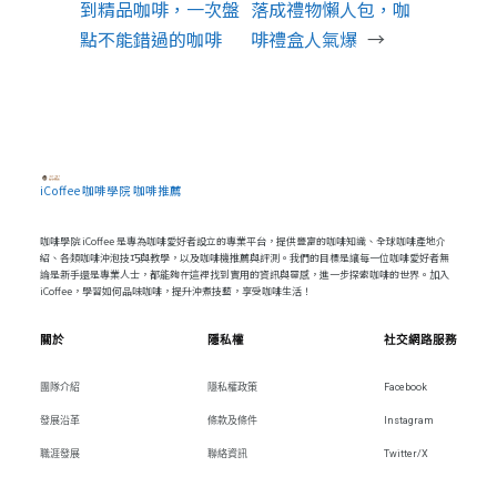
到精品咖啡，一次盤
落成禮物懶人包，咖
點不能錯過的咖啡
啡禮盒人氣爆
→
iCoffee 咖啡學院 咖啡推薦
咖啡學院 iCoffee 是專為咖啡愛好者設立的專業平台，提供豐富的咖啡知識、全球咖啡產地介
紹、各類咖啡沖泡技巧與教學，以及咖啡機推薦與評測。我們的目標是讓每一位咖啡愛好者無
論是新手還是專業人士，都能夠在這裡找到實用的資訊與靈感，進一步探索咖啡的世界。加入
iCoffee，學習如何品味咖啡，提升沖煮技藝，享受咖啡生活！
關於
隱私權
社交網路服務
團隊介紹
隱私權政策
Facebook
發展沿革
條款及條件
Instagram
職涯發展
聯絡資訊
Twitter/X