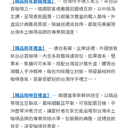
【精品掛耳套組禮盒】
— 台灣伴手禮人氣王，來台必
買咖啡之一。精選歐客佬嚴選莊園級豆款，以中焙為
主調，呈現香氣圓潤、口感層次豐富的職人風味。外
盒設計典雅高質感，無論送禮或自用，都能完美展現
台灣本土咖啡品牌的專業與溫度。
【精品掛耳禮盒】
— 適合長輩、企業送禮、外國旅客
來台必買咖啡。內含多款風味濾掛包，如果香系、堅
果系、焦糖可可系等，搭配台灣設計風外盒，體現台
灣職人手沖精神。每包均採獨立封裝，保留最純粹的
咖啡香氣，是最受歡迎的台灣伴手禮之一。
【精品咖啡豆禮盒】
— 精選當季新鮮烘焙豆，以精品
等級生豆製成，風味細膩且平衡。可搭配磨豆機、手
沖壺等沖煮方式，讓愛好者在家也能品嚐到台灣本土
咖啡品牌的專業烘焙水準。包裝簡約典雅，送禮自飲
皆宜，深受咖啡控喜愛。