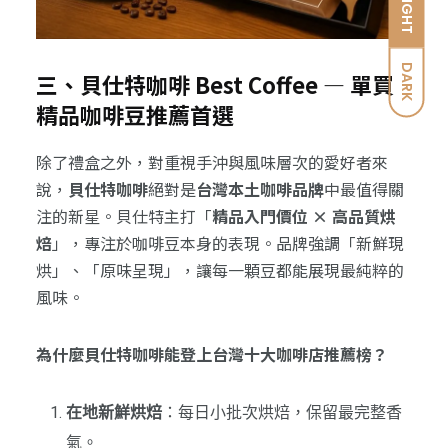
LIGHT
DARK
三、貝仕特咖啡 Best Coffee — 單買
精品咖啡豆推薦首選
除了禮盒之外，對重視手沖與風味層次的愛好者來
說，
貝仕特咖啡
絕對是
台灣本土咖啡品牌
中最值得關
注的新星。貝仕特主打「
精品入門價位 × 高品質烘
焙
」，專注於咖啡豆本身的表現。品牌強調「新鮮現
烘」、「原味呈現」，讓每一顆豆都能展現最純粹的
風味。
為什麼貝仕特咖啡能登上台灣十大咖啡店推薦榜？
在地新鮮烘焙
：每日小批次烘焙，保留最完整香
氣。