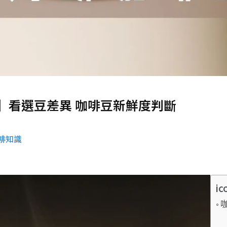
】看選豆差異 咖啡豆新鮮度判斷
啡知識
i