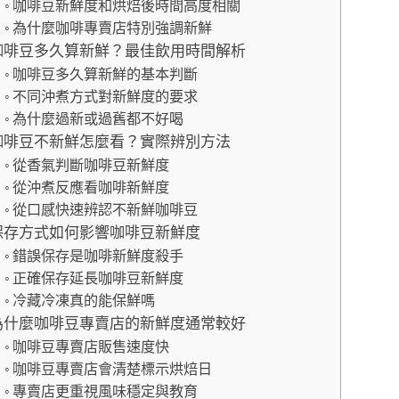
咖啡豆新鮮度和烘焙後時間高度相關
為什麼咖啡專賣店特別強調新鮮
咖啡豆多久算新鮮？最佳飲用時間解析
咖啡豆多久算新鮮的基本判斷
不同沖煮方式對新鮮度的要求
為什麼過新或過舊都不好喝
咖啡豆不新鮮怎麼看？實際辨別方法
從香氣判斷咖啡豆新鮮度
從沖煮反應看咖啡新鮮度
從口感快速辨認不新鮮咖啡豆
保存方式如何影響咖啡豆新鮮度
錯誤保存是咖啡新鮮度殺手
正確保存延長咖啡豆新鮮度
冷藏冷凍真的能保鮮嗎
為什麼咖啡豆專賣店的新鮮度通常較好
咖啡豆專賣店販售速度快
咖啡豆專賣店會清楚標示烘焙日
專賣店更重視風味穩定與教育