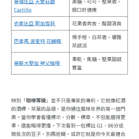
哥倫比亞 天堂莊園
黑糖、可可、堅果香，
Castillo
順口好適應
衣索比亞 耶加雪菲
花果香奔放、酸甜清爽
佛手柑、白茶香，優雅
巴拿馬 波奎特 花蝴蝶
茶感派
果乾、焦糖、堅果甜感
哥斯大黎加 神父咖啡
豐富
辨別「
咖啡等級
」並不只是專家的專利，它就像紅酒
的酒標、茶葉的品級，是你通往風味世界的第一道門
票。當你學會看懂標示、分數、標章，不但能選得更
準，還能喝得更懂。下次看到一包標註 G1、86分或
微批次的豆子，別再迷糊，或許它就是你今天最適合