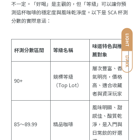
不一定。「好喝」是主觀的，但「等級」可以讓你預
測這杯咖啡的穩定度與風味乾淨度。以下是 SCA 杯測
分數的實際意涵：
LIGHT
味道特色與推
杯測分數區間
等級名稱
薦對象
DARK
層次豐富、香
競標等級
氣明亮，價格
90+
（Top Lot）
高、適合收藏
者與資深玩家
風味明顯、甜
感佳、酸質乾
85～89.99
精品咖啡
淨，是入門與
日常飲的好選