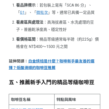
看品牌標示
：若包裝上寫有「SCA 86 分」、
「
G1
」、「
微批次
」等，通常已具備一定品質
看產區與處理法
：高海拔產區、水洗處理的豆
子，普遍乾淨度高、穩定性好
看價格區間
：精品等級通常每半磅（約225g）價
格會在 NT$400～1500 元之間
延伸閱讀：
白金烘焙是什麼？咖啡新手最友善的選
擇？低酸滑順的咖啡豆推薦
五、推薦新手入門的精品等級咖啡豆
咖啡豆名稱
特點與風味