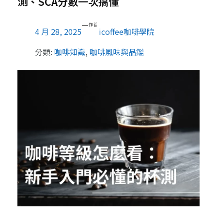
測、SCA分數一次搞懂
—
作者:
4 月 28, 2025
icoffee咖啡學院
分類:
咖啡知識
, 
咖啡風味與品鑑