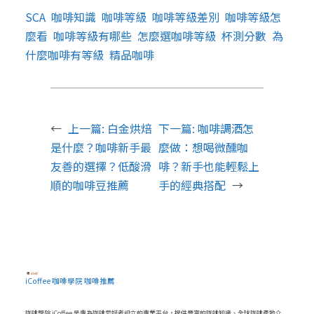
SCA
咖啡知識
咖啡等級
咖啡等級差別
咖啡等級怎
麼看
咖啡等級有哪些
怎麼選咖啡等級
杯測分數
為
什麼咖啡有等級
精品咖啡
←
上一篇:
白金烘焙
下一篇:
咖啡調酒怎
是什麼？咖啡新手最
麼做：想喝微醺咖
友善的選擇？低酸滑
啡？新手也能輕鬆上
順的咖啡豆推薦
手的經典搭配
→
iCoffee 咖啡學院 咖啡推薦
咖啡學院 iCoffee 是專為咖啡愛好者設立的專業平台，提供豐富的咖啡知識、全球咖啡產地介