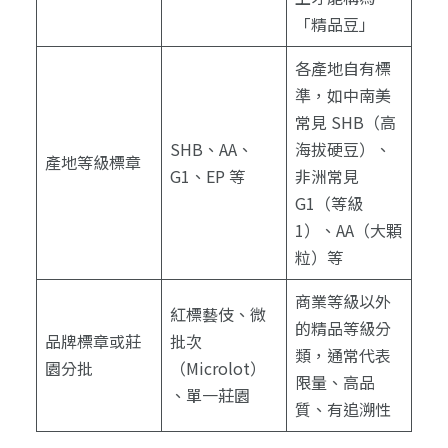
「精品豆」
各產地自有標
準，如中南美
常見 SHB（高
SHB、AA、
海拔硬豆）、
產地等級標章
G1、EP 等
非洲常見
G1（等級
1）、AA（大顆
粒）等
商業等級以外
紅標藝伎、微
的精品等級分
品牌標章或莊
批次
類，通常代表
園分批
（Microlot）
限量、高品
、單一莊園
質、有追溯性