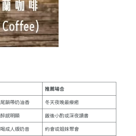
推薦場合
，尾韻帶奶油香
冬天夜晚最療癒
微醉感明顯
飯後小酌或深夜讀書
像喝成人版奶昔
約會或姐妹聚會