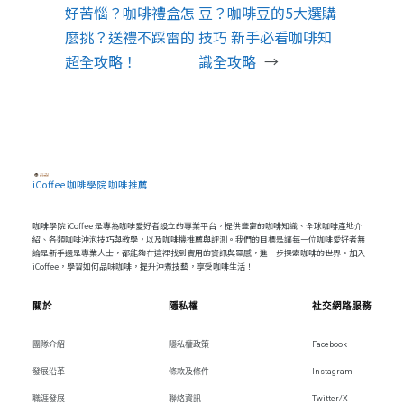
好苦惱？咖啡禮盒怎
豆？咖啡豆的5大選購
麼挑？送禮不踩雷的
技巧 新手必看咖啡知
超全攻略！
識全攻略
→
iCoffee 咖啡學院 咖啡推薦
咖啡學院 iCoffee 是專為咖啡愛好者設立的專業平台，提供豐富的咖啡知識、全球咖啡產地介
紹、各類咖啡沖泡技巧與教學，以及咖啡機推薦與評測。我們的目標是讓每一位咖啡愛好者無
論是新手還是專業人士，都能夠在這裡找到實用的資訊與靈感，進一步探索咖啡的世界。加入
iCoffee，學習如何品味咖啡，提升沖煮技藝，享受咖啡生活！
關於
隱私權
社交網路服務
團隊介紹
隱私權政策
Facebook
發展沿革
條款及條件
Instagram
職涯發展
聯絡資訊
Twitter/X