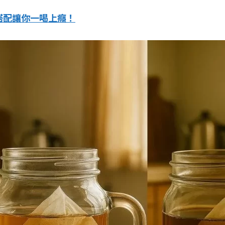
搭配讓你一喝上癮！