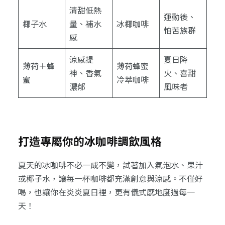
清甜低熱
運動後、
椰子水
量、補水
冰椰咖啡
怕苦族群
感
涼感提
夏日降
薄荷＋蜂
薄荷蜂蜜
神、香氣
火、喜甜
蜜
冷萃咖啡
濃郁
風味者
打造專屬你的冰咖啡調飲風格
夏天的冰咖啡不必一成不變，試著加入氣泡水、果汁
或椰子水，讓每一杯咖啡都充滿創意與涼感。不僅好
喝，也讓你在炎炎夏日裡，更有儀式感地度過每一
天！