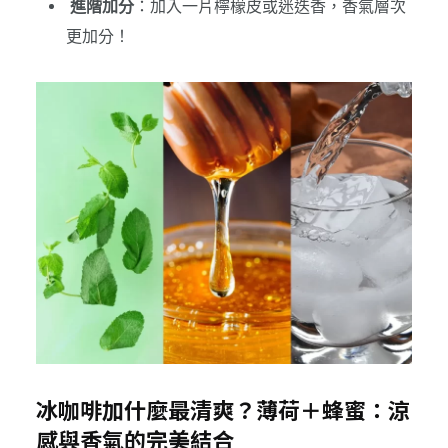
進階加分
：加入一片檸檬皮或迷迭香，香氣層次
更加分！
冰咖啡加什麼最清爽？薄荷＋蜂蜜：涼
感與香氣的完美結合