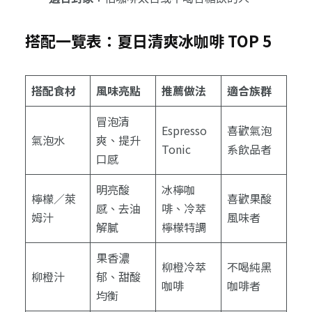
搭配一覽表：夏日清爽冰咖啡 TOP 5
搭配食材
風味亮點
推薦做法
適合族群
冒泡清
Espresso
喜歡氣泡
氣泡水
爽、提升
Tonic
系飲品者
口感
明亮酸
冰檸咖
檸檬／萊
喜歡果酸
感、去油
啡、冷萃
姆汁
風味者
解膩
檸檬特調
果香濃
柳橙冷萃
不喝純黑
柳橙汁
郁、甜酸
咖啡
咖啡者
均衡