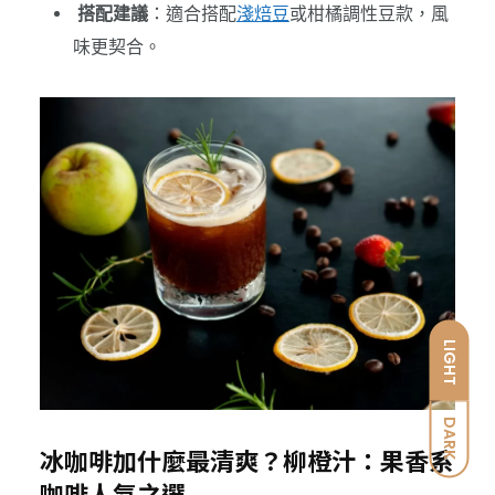
搭配建議
：適合搭配
淺焙豆
或柑橘調性豆款，風
味更契合。
LIGHT
DARK
冰咖啡加什麼最清爽？柳橙汁：果香系
咖啡人氣之選