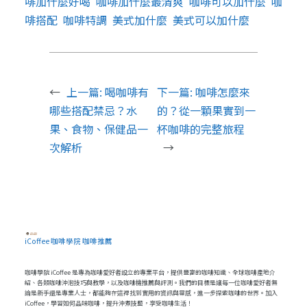
啡加什麼好喝
咖啡加什麼最清爽
咖啡可以加什麼
咖
啡搭配
咖啡特調
美式加什麼
美式可以加什麼
←
上一篇:
喝咖啡有
下一篇:
咖啡怎麼來
哪些搭配禁忌？水
的？從一顆果實到一
果、食物、保健品一
杯咖啡的完整旅程
次解析
→
iCoffee 咖啡學院 咖啡推薦
咖啡學院 iCoffee 是專為咖啡愛好者設立的專業平台，提供豐富的咖啡知識、全球咖啡產地介
紹、各類咖啡沖泡技巧與教學，以及咖啡機推薦與評測。我們的目標是讓每一位咖啡愛好者無
論是新手還是專業人士，都能夠在這裡找到實用的資訊與靈感，進一步探索咖啡的世界。加入
iCoffee，學習如何品味咖啡，提升沖煮技藝，享受咖啡生活！