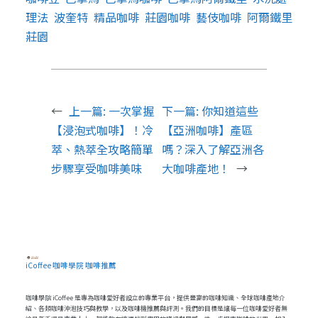
理法
波奎特
精品咖啡
莊園咖啡
藝伎咖啡
阿爾鐵里
莊園
←
上一篇:
一次掌握
下一篇:
你知道這些
【浸泡式咖啡】！冷
【亞洲咖啡】產區
萃、熱萃全攻略簡單
嗎？深入了解亞洲各
步驟享受咖啡美味
大咖啡產地！
→
iCoffee 咖啡學院 咖啡推薦
咖啡學院 iCoffee 是專為咖啡愛好者設立的專業平台，提供豐富的咖啡知識、全球咖啡產地介
紹、各類咖啡沖泡技巧與教學，以及咖啡機推薦與評測。我們的目標是讓每一位咖啡愛好者無