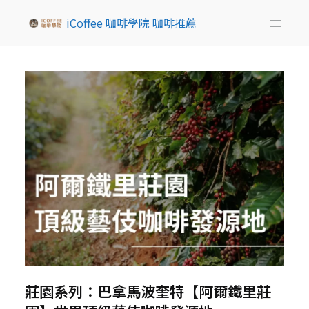
iCoffee 咖啡學院 咖啡推薦
莊園系列：巴拿馬波奎特【阿爾鐵里莊