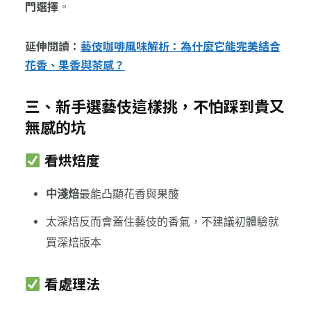
門選擇
。
延伸閱讀：
藝伎咖啡風味解析：為什麼它能完美結合
花香、果香與茶感？
三、新手選藝伎這樣挑，不怕踩到貴又
無感的坑
看烘焙度
中淺焙
最能凸顯花香與果酸
太深焙反而會蓋住藝伎的香氣，不建議初體驗就
買深焙版本
看處理法