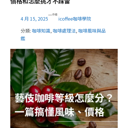
價格和怎麼挑才不踩雷
—
作者:
4 月 15, 2025
icoffee咖啡學院
分類:
咖啡知識
, 
咖啡處理法
, 
咖啡風味與品
鑑