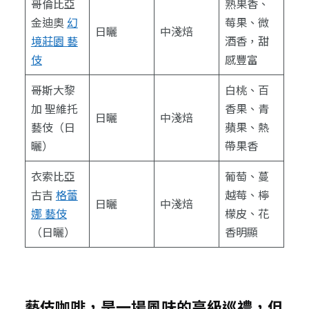
哥倫比亞
熟果香、
金迪奧
幻
莓果、微
日曬
中淺焙
境莊園 藝
酒香，甜
伎
感豐富
哥斯大黎
白桃、百
加 聖維托
香果、青
日曬
中淺焙
藝伎（日
蘋果、熱
曬）
帶果香
衣索比亞
葡萄、蔓
古吉
格蕾
越莓、檸
日曬
中淺焙
娜 藝伎
檬皮、花
（日曬）
香明顯
藝伎咖啡，是一場風味的高級巡禮，但