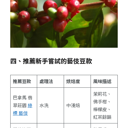
四、推薦新手嘗試的藝伎豆款
推薦豆款
處理法
烘焙度
風味描述
茉莉花、
巴拿馬 翡
佛手柑、
翠莊園
綠
水洗
中淺焙
檸檬皮、
標 藝伎
紅茶餘韻