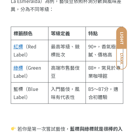
La Esmeralda）為例，藝伎豆依照杯測分數與風味差
異，分為不同等級：
標籤顏色
等級定義
特點
LIGHT
紅標
（Red
最高等級、競
90+，香氣極細
Label）
標批次
膩、價格高
DARK
綠標
（Green
高端市售藝伎
88+，常見於專
Label）
豆
業咖啡館
藍標（Blue
入門藝伎，風
85～87分，適
Label）
味有代表性
合初體驗
若你是第一次嘗試藝伎，
藍標與綠標就是很棒的入