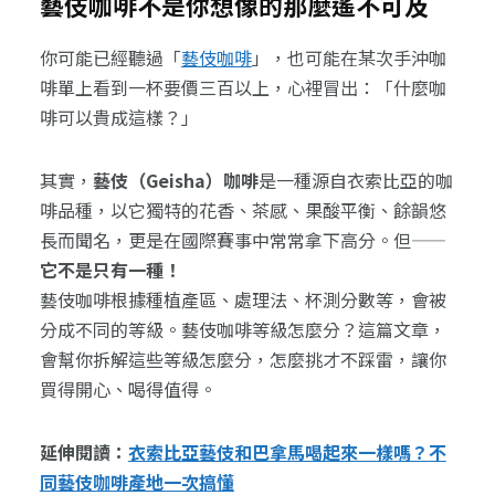
藝伎咖啡不是你想像的那麼遙不可及
你可能已經聽過「
藝伎咖啡
」，也可能在某次手沖咖
啡單上看到一杯要價三百以上，心裡冒出：「什麼咖
啡可以貴成這樣？」
其實，
藝伎（Geisha）咖啡
是一種源自衣索比亞的咖
啡品種，以它獨特的花香、茶感、果酸平衡、餘韻悠
長而聞名，更是在國際賽事中常常拿下高分。但——
它不是只有一種！
藝伎咖啡根據種植產區、處理法、杯測分數等，會被
分成不同的等級。藝伎咖啡等級怎麼分？這篇文章，
會幫你拆解這些等級怎麼分，怎麼挑才不踩雷，讓你
買得開心、喝得值得。
延伸閱讀：
衣索比亞藝伎和巴拿馬喝起來一樣嗎？不
同藝伎咖啡產地一次搞懂