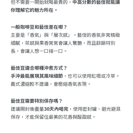
但不需要一開始就喝最貴的，
中高分數的藝伎就能讓
你理解它的魅力所在。
一般咖啡豆和藝伎差在哪？
主要是「香氣」與「層次感」。藝伎的香氣非常精緻
細膩，茶感與果香常常會讓人驚艷，而且餘韻特別
長，會讓人想一口接一口。
藝伎豆適合哪種沖煮方式？
手沖最能展現其風味細節
，也可以使用虹吸或冷萃。
義式濃縮較不建議，會壓縮香氣表現。
藝伎豆需要特別保存嗎？
建議開封後盡量
30天內喝完
，使用密封罐、避光避濕
保存，才能保留住最美的花香與酸甜感。