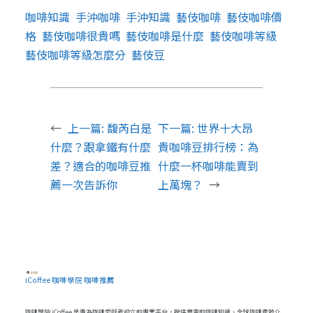
咖啡知識
手沖咖啡
手沖知識
藝伎咖啡
藝伎咖啡價
格
藝伎咖啡很貴嗎
藝伎咖啡是什麼
藝伎咖啡等級
藝伎咖啡等級怎麼分
藝伎豆
←
上一篇:
馥芮白是
下一篇:
世界十大昂
什麼？跟拿鐵有什麼
貴咖啡豆排行榜：為
差？適合的咖啡豆推
什麼一杯咖啡能賣到
薦一次告訴你
上萬塊？
→
iCoffee 咖啡學院 咖啡推薦
咖啡學院 iCoffee 是專為咖啡愛好者設立的專業平台，提供豐富的咖啡知識、全球咖啡產地介