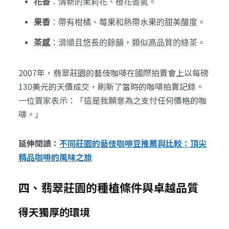
花香
：清新的茉莉花、橙花香氣。
果香
：帶有柑橘、莓果和熱帶水果的甜美酸度。
茶感
：滑順且悠長的餘韻，類似高品質的綠茶。
2007年，翡翠莊園的藝伎咖啡在國際拍賣會上以每磅
130美元的天價成交，刷新了當時的咖啡拍賣記錄。
一位買家表示：「這是我願意為之支付任何價格的咖
啡。」
延伸閱讀：
不同莊園的藝伎咖啡豆推薦與比較：頂尖
精品咖啡的風味之旅
四、翡翠莊園的種植條件與卓越品質
得天獨厚的環境