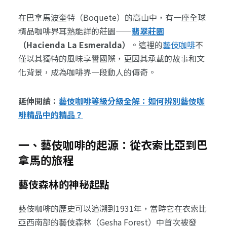
在巴拿馬波奎特（Boquete）的高山中，有一座全球
精品咖啡界耳熟能詳的莊園——
翡翠莊園
（Hacienda La Esmeralda）
。這裡的
藝伎咖啡
不
僅以其獨特的風味享譽國際，更因其承載的故事和文
化背景，成為咖啡界一段動人的傳奇。
延伸閱讀：
藝伎咖啡等級分級全解：如何辨別藝伎咖
啡精品中的精品？
一、藝伎咖啡的起源：從衣索比亞到巴
拿馬的旅程
藝伎森林的神秘起點
藝伎咖啡的歷史可以追溯到1931年，當時它在衣索比
亞西南部的藝伎森林（Gesha Forest）中首次被發