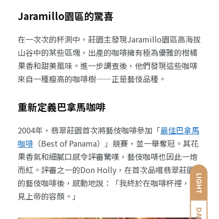
Jaramillo園區的驚喜
在一次次的杯測中，莊園主發現Jaramillo園區高海拔
山谷中的某些區塊，出產的咖啡擁有極為優雅的柑橘
果香和甜美風味。進一步調查後，他們發現這些咖啡
來自一種瘦高的咖啡樹——正是藝伎品種。
重新定義巴拿馬咖啡
2004年，翡翠莊園首次將藝伎咖啡參加「
最佳巴拿馬
咖啡
（Best of Panama）」競賽，並一舉奪冠。其花
果香氣和細膩口感令評審驚嘆，藝伎咖啡也因此一炮
而紅。評審之一的Don Holly，在首次品嚐翡翠莊園
LIGHT
的藝伎咖啡後，感動地說：「我終於在咖啡杯裡，看
見上帝的容顏。」
DARK