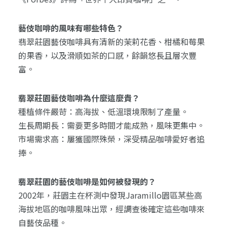
藝伎咖啡的風味有哪些特色？
翡翠莊園藝伎咖啡具有清新的茉莉花香、柑橘和莓果
的果香，以及滑順如茶的口感，餘韻悠長且層次豐
富。
翡翠莊園藝伎咖啡為什麼這麼貴？
種植條件嚴苛：高海拔、低溫環境限制了產量。
生長周期長：需要更多時間才能成熟，風味更集中。
市場需求高：屢獲國際殊榮，深受精品咖啡愛好者追
捧。
翡翠莊園的藝伎咖啡是如何被發現的？
2002年，莊園主在杯測中發現Jaramillo園區某些高
海拔地區的咖啡風味出眾，經調查後確定這些咖啡來
自藝伎品種。