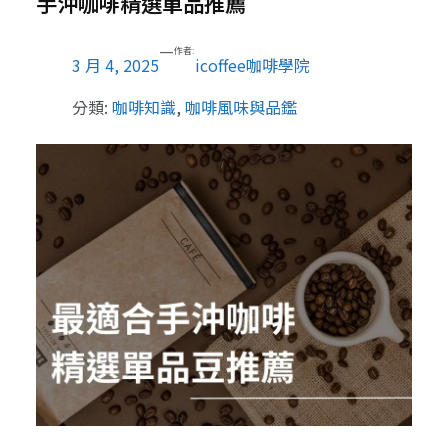
手沖咖啡精選單品推薦
—
作者:
3 月 4, 2025
icoffee咖啡學院
分類:
咖啡知識
, 
咖啡風味與品鑑