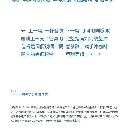
←
上一篇:
一杯藝伎
下一篇:
手沖咖啡參數
咖啡上千元？它真的
完整指南如何調整沖
值得這個價錢嗎？揭
煮參數，讓手沖咖啡
開它的高價秘密！
更甜更順口？
→
iCoffee 咖啡學院 咖啡推薦
咖啡學院 iCoffee 是專為咖啡愛好者設立的專業平台，提供豐富的咖啡知識、全球咖啡產地介
紹、各類咖啡沖泡技巧與教學，以及咖啡機推薦與評測。我們的目標是讓每一位咖啡愛好者無
論是新手還是專業人士，都能夠在這裡找到實用的資訊與靈感，進一步探索咖啡的世界。加入
iCoffee，學習如何品味咖啡，提升沖煮技藝，享受咖啡生活！