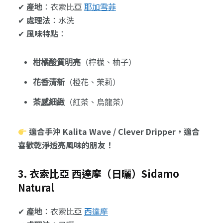
✔
產地
：衣索比亞
耶加雪菲
✔
處理法
：水洗
✔
風味特點
：
柑橘酸質明亮
（檸檬、柚子）
花香清新
（橙花、茉莉）
茶感細緻
（紅茶、烏龍茶）
適合手沖 Kalita Wave / Clever Dripper，適合
喜歡乾淨透亮風味的朋友！
3. 衣索比亞 西達摩（日曬）Sidamo
Natural
✔
產地
：衣索比亞
西達摩