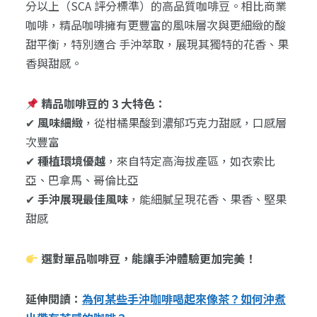
分以上（SCA 評分標準）的高品質咖啡豆。相比商業
咖啡，精品咖啡擁有更豐富的風味層次與更細緻的酸
甜平衡，特別適合 手沖萃取，展現其獨特的花香、果
香與甜感。
精品咖啡豆的 3 大特色：
✔
風味細緻
，從柑橘果酸到濃郁巧克力甜感，口感層
次豐富
✔
種植環境優越
，來自特定高海拔產區，如衣索比
亞、巴拿馬、哥倫比亞
✔
手沖展現最佳風味
，能細膩呈現花香、果香、堅果
甜感
選對單品咖啡豆，能讓手沖體驗更加完美！
延伸閱讀：
為何某些手沖咖啡喝起來像茶？如何沖煮