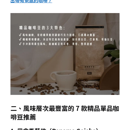
出帶有茶感的咖啡？
二、風味層次最豐富的 7 款精品單品咖
啡豆推薦