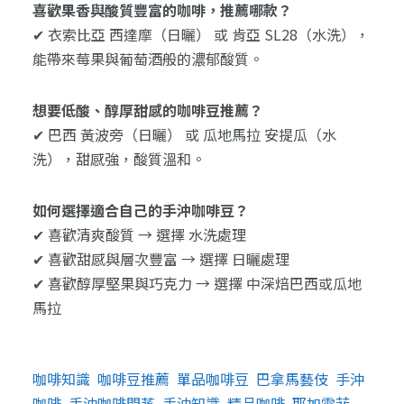
喜歡果香與酸質豐富的咖啡，推薦哪款？
✔ 衣索比亞 西達摩（日曬） 或 肯亞 SL28（水洗），
能帶來莓果與葡萄酒般的濃郁酸質。
想要低酸、醇厚甜感的咖啡豆推薦？
✔ 巴西 黃波旁（日曬） 或 瓜地馬拉 安提瓜（水
洗），甜感強，酸質溫和。
如何選擇適合自己的手沖咖啡豆？
✔ 喜歡清爽酸質 → 選擇 水洗處理
✔ 喜歡甜感與層次豐富 → 選擇 日曬處理
✔ 喜歡醇厚堅果與巧克力 → 選擇 中深焙巴西或瓜地
馬拉
咖啡知識
咖啡豆推薦
單品咖啡豆
巴拿馬藝伎
手沖
咖啡
手沖咖啡悶蒸
手沖知識
精品咖啡
耶加雪菲