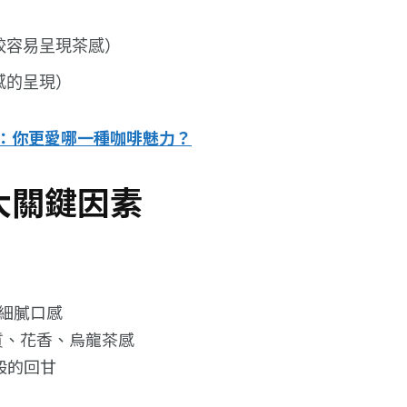
較容易呈現茶感）
感的呈現）
：你更愛哪一種咖啡魅力？
大關鍵因素
的細膩口感
橘酸質、花香、烏龍茶感
茶般的回甘