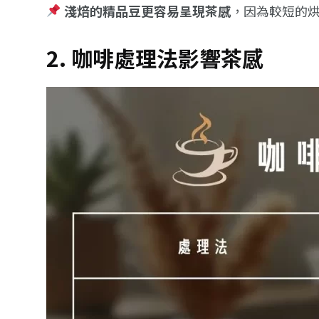
淺焙的精品豆更容易呈現茶感
，因為較短的
2. 咖啡處理法影響茶感