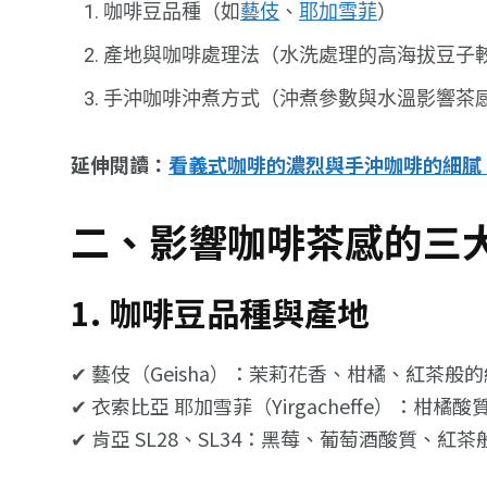
咖啡豆品種（如
藝伎
、
耶加雪菲
）
產地與咖啡處理法（水洗處理的高海拔豆子
手沖咖啡沖煮方式（沖煮參數與水溫影響茶
延伸閱讀：
看義式咖啡的濃烈與手沖咖啡的細膩
二、影響咖啡茶感的三
1. 咖啡豆品種與產地
✔ 藝伎（Geisha）：茉莉花香、柑橘、紅茶般
✔ 衣索比亞 耶加雪菲（Yirgacheffe）：柑
✔ 肯亞 SL28、SL34：黑莓、葡萄酒酸質、紅