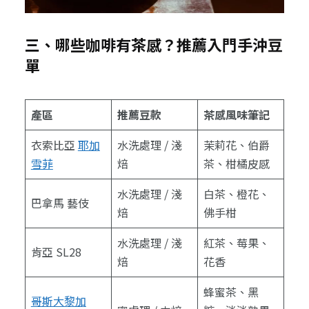
三、哪些咖啡有茶感？推薦入門手沖豆
單
產區
推薦豆款
茶感風味筆記
衣索比亞
耶加
水洗處理 / 淺
茉莉花、伯爵
雪菲
焙
茶、柑橘皮感
水洗處理 / 淺
白茶、橙花、
巴拿馬 藝伎
焙
佛手柑
水洗處理 / 淺
紅茶、莓果、
肯亞 SL28
焙
花香
蜂蜜茶、黑
哥斯大黎加