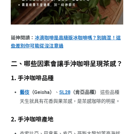
延伸閱讀：
冰滴咖啡是高級版冰咖啡嗎？別搞混！這
些差別你可能從沒注意過
二、哪些因素會讓手沖咖啡呈現茶感？
1. 手沖咖啡品種
藝伎
（Geisha）
、
SL28
（肯亞品種）
這些品種
天生就具有花香與果茶感，是茶感咖啡的明星。
2. 手沖咖啡產地
衣索比亞、巴拿馬、肯亞、哥斯大黎加等高海拔