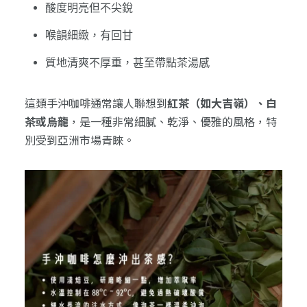
酸度明亮但不尖銳
喉韻細緻，有回甘
質地清爽不厚重，甚至帶點茶湯感
這類手沖咖啡通常讓人聯想到
紅茶（如大吉嶺）、白
茶或烏龍
，是一種非常細膩、乾淨、優雅的風格，特
別受到亞洲市場青睞。