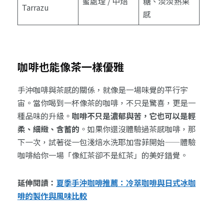
蜜處理 / 中焙
糖、淡淡熟果
Tarrazu
感
咖啡也能像茶一樣優雅
手沖咖啡與茶感的關係，就像是一場味覺的平行宇
宙。當你喝到一杯像茶的咖啡，不只是驚喜，更是一
種品味的升級。
咖啡不只是濃郁與苦，它也可以是輕
柔、細緻、含蓄的
。如果你還沒體驗過茶感咖啡，那
下一次，試著從一包淺焙水洗耶加雪菲開始——體驗
咖啡給你一場「像紅茶卻不是紅茶」的美好錯覺。
延伸閱讀：
夏季手沖咖啡推薦：冷萃咖啡與日式冰咖
啡的製作與風味比較