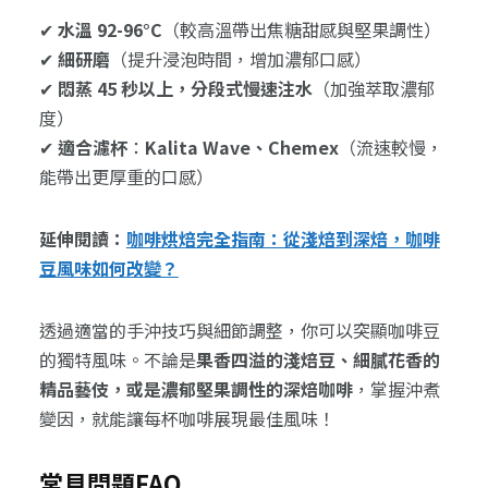
✔
水溫 92-96°C
（較高溫帶出焦糖甜感與堅果調性）
✔
細研磨
（提升浸泡時間，增加濃郁口感）
✔
悶蒸 45 秒以上，分段式慢速注水
（加強萃取濃郁
度）
✔
適合濾杯
：
Kalita Wave、Chemex
（流速較慢，
能帶出更厚重的口感）
延伸閱讀：
咖啡烘焙完全指南：從淺焙到深焙，咖啡
豆風味如何改變？
透過適當的手沖技巧與細節調整，你可以突顯咖啡豆
的獨特風味。不論是
果香四溢的淺焙豆、細膩花香的
精品藝伎，或是濃郁堅果調性的深焙咖啡
，掌握沖煮
變因，就能讓每杯咖啡展現最佳風味！
常見問題FAQ