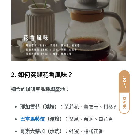
2. 如何突顯花香風味？
LIGHT
適合的咖啡豆品種與產地
：
DARK
耶加雪菲（淺焙）
：茉莉花、薰衣草、柑橘香
巴拿馬藝伎
（淺焙）
：茶感、茉莉、白花香
哥斯大黎加（水洗）
：蜂蜜、柑橘花香