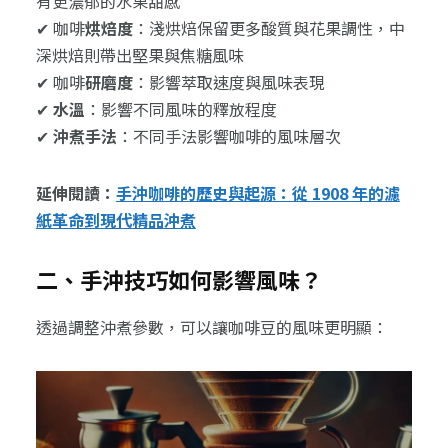
有更濃郁的水果甜感
✔ 咖啡
烘焙度
：淺烘焙保留更多酸質與花果調性，中
深烘焙則帶出堅果與焦糖風味
✔ 咖啡
研磨度
：影響萃取速度與風味表現
✔
水溫
：影響不同風味的釋放程度
✔
沖煮手法
：不同手法影響咖啡的風味層次
延伸閱讀：
手沖咖啡的歷史與起源：從 1908 年的濾
紙革命到現代精品沖煮
二、手沖技巧如何影響風味？
透過調整沖煮參數，可以讓咖啡豆的風味更明顯：