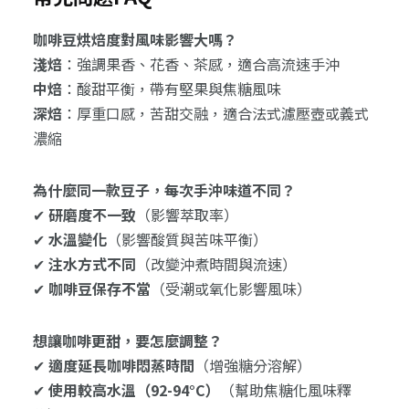
咖啡豆烘焙度對風味影響大嗎？
淺焙
：強調果香、花香、茶感，適合高流速手沖
中焙
：酸甜平衡，帶有堅果與焦糖風味
深焙
：厚重口感，苦甜交融，適合法式濾壓壺或義式
濃縮
為什麼同一款豆子，每次手沖味道不同？
✔
研磨度不一致
（影響萃取率）
✔
水溫變化
（影響酸質與苦味平衡）
✔
注水方式不同
（改變沖煮時間與流速）
✔
咖啡豆保存不當
（受潮或氧化影響風味）
想讓咖啡更甜，要怎麼調整？
✔
適度延長咖啡悶蒸時間
（增強糖分溶解）
✔
使用較高水溫（92-94°C）
（幫助焦糖化風味釋