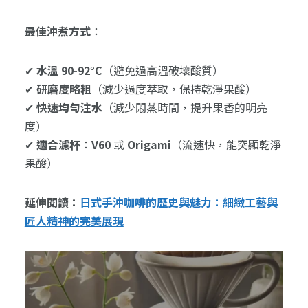
最佳沖煮方式
：
✔
水溫 90-92°C
（避免過高溫破壞酸質）
✔
研磨度略粗
（減少過度萃取，保持乾淨果酸）
✔
快速均勻注水
（減少悶蒸時間，提升果香的明亮
度）
✔
適合濾杯
：
V60
或
Origami
（流速快，能突顯乾淨
果酸）
延伸閱讀：
日式手沖咖啡的歷史與魅力：細緻工藝與
匠人精神的完美展現