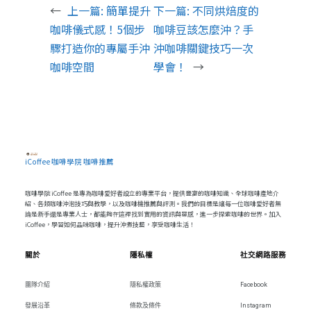
←
上一篇:
簡單提升
下一篇:
不同烘焙度的
咖啡儀式感！5個步
咖啡豆該怎麼沖？手
驟打造你的專屬手沖
沖咖啡關鍵技巧一次
咖啡空間
學會！
→
iCoffee 咖啡學院 咖啡推薦
咖啡學院 iCoffee 是專為咖啡愛好者設立的專業平台，提供豐富的咖啡知識、全球咖啡產地介
紹、各類咖啡沖泡技巧與教學，以及咖啡機推薦與評測。我們的目標是讓每一位咖啡愛好者無
論是新手還是專業人士，都能夠在這裡找到實用的資訊與靈感，進一步探索咖啡的世界。加入
iCoffee，學習如何品味咖啡，提升沖煮技藝，享受咖啡生活！
關於
隱私權
社交網路服務
團隊介紹
隱私權政策
Facebook
發展沿革
條款及條件
Instagram