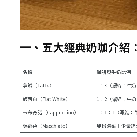
一、五大經典奶咖介紹
名稱
咖啡與牛奶比例
拿鐵（Latte）
1：3（濃縮：牛奶
馥芮白（Flat White）
1：2（濃縮：牛奶
卡布奇諾（Cappuccino）
1：1：1（濃縮：
瑪奇朵（Macchiato）
雙份濃縮＋少量奶