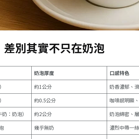
：差別其實不只在奶泡
奶泡厚度
口感特色
）
約1公分
奶香濃郁、
）
約0.5公分
咖啡感明顯
牛奶：奶泡）
約2公分
奶泡綿密、
泡
幾乎無奶
濃烈中帶一