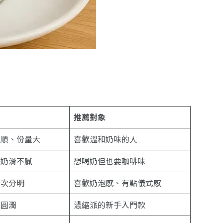
推薦對象
滑順、份量大
喜歡溫和奶味的人
、奶滑不膩
想喝奶但也要咖啡味
層次分明
喜歡奶泡感、有點儀式感
絲圓潤
濃縮派的新手入門款