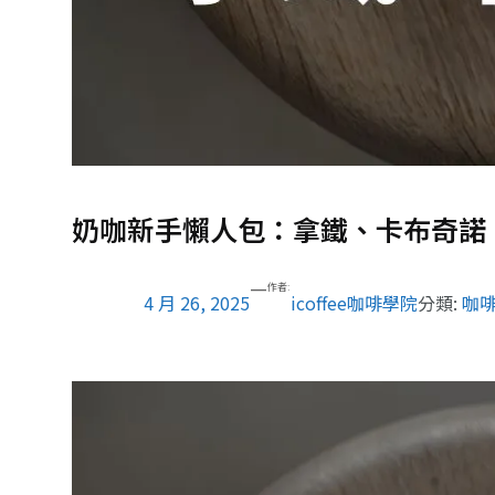
奶咖新手懶人包：拿鐵、卡布奇諾
—
作者:
4 月 26, 2025
icoffee咖啡學院
分類:
咖