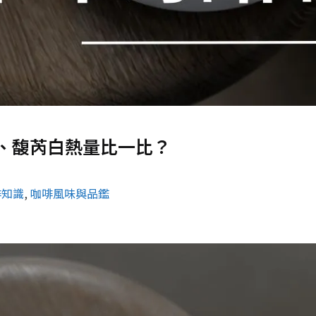
、馥芮白熱量比一比？
啡知識
, 
咖啡風味與品鑑