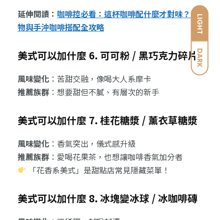
延伸閱讀：
咖啡控必看：這杯咖啡配什麼才對味？食
LIGHT
物與手沖咖啡搭配全攻略
DARK
美式可以加什麼 6. 可可粉 / 黑巧克力碎片
風味變化
：苦甜交融，像喝大人系摩卡
推薦族群
：想要甜但不膩、有層次的新手
美式可以加什麼 7. 桂花糖漿 / 薰衣草糖漿
風味變化
：香氣突出，儀式感升級
推薦族群
：愛喝花果茶，也想讓咖啡香氣加分者
「花香系美式」是甜點店常見隱藏菜單！
美式可以加什麼 8. 冰塊變冰球 / 冰咖啡磚