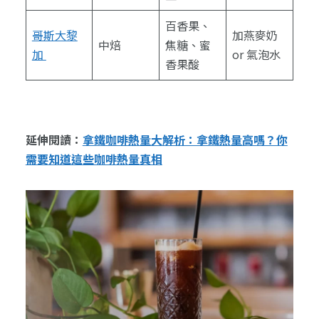
百香果、
哥斯大黎
加燕麥奶
中焙
焦糖、蜜
加
or 氣泡水
香果酸
延伸閱讀：
拿鐵咖啡熱量大解析：拿鐵熱量高嗎？你
需要知道這些咖啡熱量真相