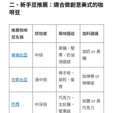
二、新手豆推薦：適合做創意美式的咖
啡豆
推薦咖啡
烘焙度
風味描述
加料建議
豆名稱
黑糖、堅
加奶 or 黑
哥倫比亞
中焙
果、奶油
糖
滑順感
佛手柑、
加檸檬 or
衣索比亞
淺中焙
茉莉、蜜
檸檬皮
香
巧克力、
加鹽 or 黑
巴西
中深焙
太妃糖、
巧克力
堅果感