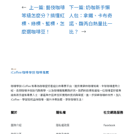
←
上一篇:
藝伎咖啡
下一篇:
奶咖新手懶
等級怎麼分？搞懂紅
人包：拿鐵、卡布奇
標、綠標、藍標，怎
諾、馥芮白熱量比一
麼選咖啡豆！
比？
→
iCoffee 咖啡學院 咖啡推薦
咖啡學院 iCoffee 是專為咖啡愛好者設立的專業平台，提供豐富的咖啡知識、全球咖啡產地介
紹、各類咖啡沖泡技巧與教學，以及咖啡機推薦與評測。我們的目標是讓每一位咖啡愛好者無
論是新手還是專業人士，都能夠在這裡找到實用的資訊與靈感，進一步探索咖啡的世界。加入
iCoffee，學習如何品味咖啡，提升沖煮技藝，享受咖啡生活！
關於
隱私權
社交網路服務
團隊介紹
隱私權政策
Facebook