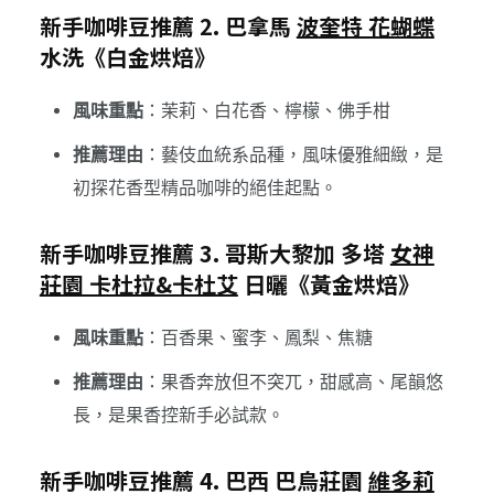
新手咖啡豆推薦 2. 巴拿馬
波奎特 花蝴蝶
水洗《白金烘焙》
風味重點
：茉莉、白花香、檸檬、佛手柑
推薦理由
：藝伎血統系品種，風味優雅細緻，是
初探花香型精品咖啡的絕佳起點。
新手咖啡豆推薦 3. 哥斯大黎加 多塔
女神
莊園 卡杜拉&卡杜艾
日曬《黃金烘焙》
風味重點
：百香果、蜜李、鳳梨、焦糖
推薦理由
：果香奔放但不突兀，甜感高、尾韻悠
長，是果香控新手必試款。
新手咖啡豆推薦 4. 巴西 巴烏莊園
維多莉