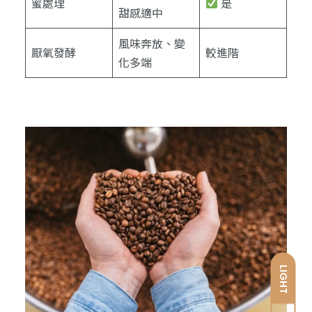
蜜處理
是
甜感適中
風味奔放、變
厭氧發酵
較進階
化多端
LIGHT