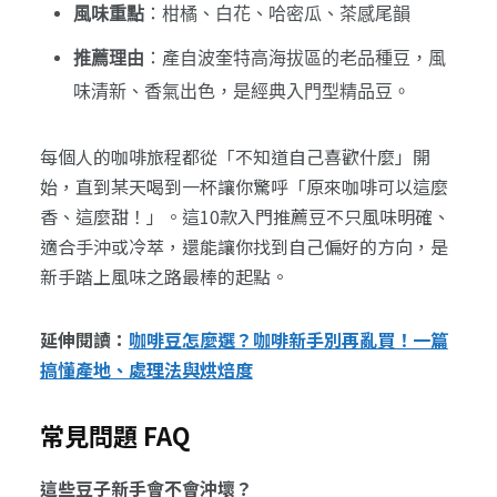
風味重點
：柑橘、白花、哈密瓜、茶感尾韻
推薦理由
：產自波奎特高海拔區的老品種豆，風
味清新、香氣出色，是經典入門型精品豆。
每個人的咖啡旅程都從「不知道自己喜歡什麼」開
始，直到某天喝到一杯讓你驚呼「原來咖啡可以這麼
香、這麼甜！」。這10款入門推薦豆不只風味明確、
適合手沖或冷萃，還能讓你找到自己偏好的方向，是
新手踏上風味之路最棒的起點。
延伸閱讀：
咖啡豆怎麼選？咖啡新手別再亂買！一篇
搞懂產地、處理法與烘焙度
常見問題 FAQ
這些豆子新手會不會沖壞？