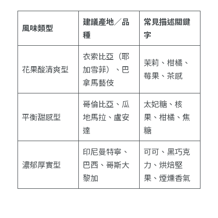
建議產地／品
常見描述關鍵
風味類型
種
字
衣索比亞（耶
茉莉、柑橘、
花果酸清爽型
加雪菲）、巴
莓果、茶感
拿馬藝伎
哥倫比亞、瓜
太妃糖、核
平衡甜感型
地馬拉、盧安
果、柑橘、焦
達
糖
印尼曼特寧、
可可、黑巧克
濃郁厚實型
巴西、哥斯大
力、烘焙堅
黎加
果、煙燻香氣