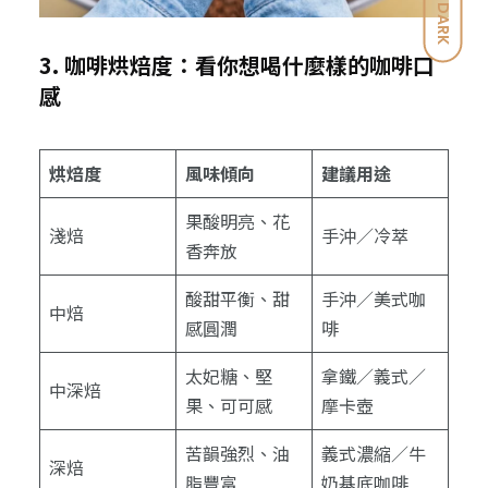
DARK
3. 咖啡烘焙度：看你想喝什麼樣的咖啡口
感
烘焙度
風味傾向
建議用途
果酸明亮、花
淺焙
手沖／冷萃
香奔放
酸甜平衡、甜
手沖／美式咖
中焙
感圓潤
啡
太妃糖、堅
拿鐵／義式／
中深焙
果、可可感
摩卡壺
苦韻強烈、油
義式濃縮／牛
深焙
脂豐富
奶基底咖啡