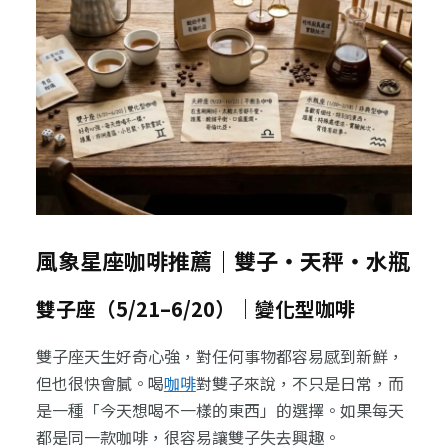
風象星座咖啡推薦｜雙子・天秤・水瓶
雙子座（5/21–6/20）｜變化型咖啡
雙子座天生好奇心強，對任何事物都容易感到新鮮，
但也很快會膩。喝
咖啡
對雙子來說，不只是日常，而
是一種「今天想喝不一樣的東西」的選擇。如果每天
都是同一款咖啡，很容易讓雙子失去興趣。