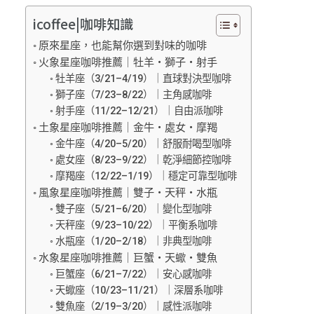
icoffee|咖啡知識
原來星座，也能幫你選到對味的咖啡
火象星座咖啡推薦｜牡羊・獅子・射手
牡羊座（3/21–4/19）｜直球對決型咖啡
獅子座（7/23–8/22）｜主角感咖啡
射手座（11/22–12/21）｜自由派咖啡
土象星座咖啡推薦｜金牛・處女・摩羯
金牛座（4/20–5/20）｜舒服耐喝型咖啡
處女座（8/23–9/22）｜乾淨細節控咖啡
摩羯座（12/22–1/19）｜穩定可靠型咖啡
風象星座咖啡推薦｜雙子・天秤・水瓶
雙子座（5/21–6/20）｜變化型咖啡
天秤座（9/23–10/22）｜平衡系咖啡
水瓶座（1/20–2/18）｜非典型咖啡
水象星座咖啡推薦｜巨蟹・天蠍・雙魚
巨蟹座（6/21–7/22）｜安心感咖啡
天蠍座（10/23–11/21）｜深層系咖啡
雙魚座（2/19–3/20）｜感性派咖啡