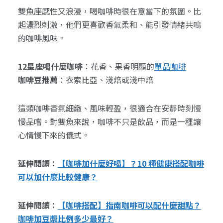
雙魚座感性又浪漫，喝咖啡時很在意當下的氛圍。比
起濃烈刺激，他們更喜歡香氣柔和、能引發情緒共鳴
的咖啡風味。
12星座喝什麼咖啡
：花香、果香明顯的
單品咖啡
咖啡豆推薦
：衣索比亞、淺焙或淺中焙
這類咖啡香氣細緻、風味輕盈，很適合在安靜時刻慢
慢品嚐。對雙魚來說，咖啡不只是飲品，而是一種讓
心情慢下來的儀式。
延伸閱讀：
【咖啡加什麼好喝】？10 種健康搭配咖啡
可以加什麼比較健康？
延伸閱讀：
【咖啡搭配】指南咖啡可以配什麼甜點？
咖啡加豆漿比例多少最好？