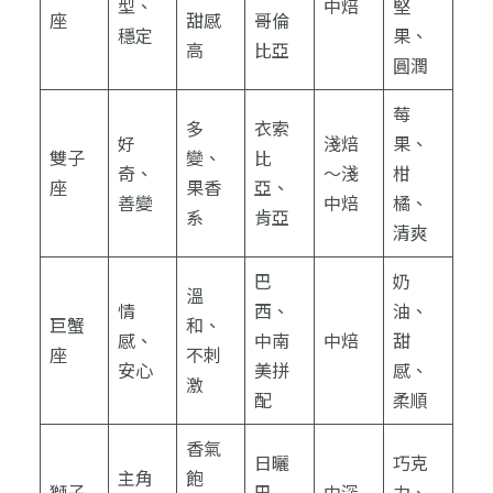
型、
中焙
堅
座
甜感
哥倫
穩定
果、
高
比亞
圓潤
莓
多
衣索
好
淺焙
果、
雙子
變、
比
奇、
～淺
柑
座
果香
亞、
善變
中焙
橘、
系
肯亞
清爽
巴
奶
溫
情
西、
油、
巨蟹
和、
感、
中南
中焙
甜
座
不刺
安心
美拼
感、
激
配
柔順
香氣
日曬
巧克
主角
飽
獅子
巴
中深
力、