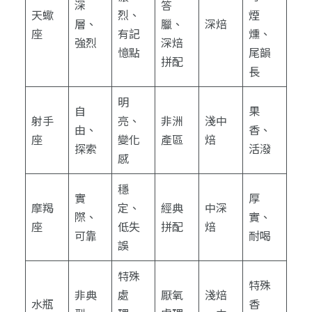
深
答
天蠍
烈、
煙
層、
臘、
深焙
座
有記
燻、
強烈
深焙
憶點
尾韻
拼配
長
明
自
果
射手
亮、
非洲
淺中
由、
香、
座
變化
產區
焙
探索
活潑
感
穩
實
厚
摩羯
定、
經典
中深
際、
實、
座
低失
拼配
焙
可靠
耐喝
誤
特殊
特殊
非典
處
厭氧
淺焙
水瓶
香