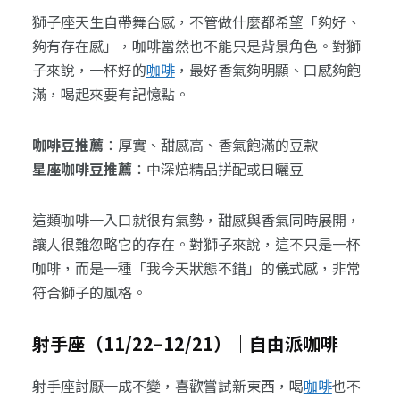
獅子座天生自帶舞台感，不管做什麼都希望「夠好、
夠有存在感」，咖啡當然也不能只是背景角色。對獅
子來說，一杯好的
咖啡
，最好香氣夠明顯、口感夠飽
滿，喝起來要有記憶點。
咖啡豆推薦
：厚實、甜感高、香氣飽滿的豆款
星座咖啡豆推薦
：中深焙精品拼配或日曬豆
這類咖啡一入口就很有氣勢，甜感與香氣同時展開，
讓人很難忽略它的存在。對獅子來說，這不只是一杯
咖啡，而是一種「我今天狀態不錯」的儀式感，非常
符合獅子的風格。
射手座（11/22–12/21）｜自由派咖啡
射手座討厭一成不變，喜歡嘗試新東西，喝
咖啡
也不