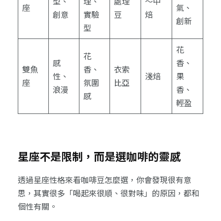
型、
理、
處理
～中
座
氣、
創意
實驗
豆
焙
創新
型
花
花
感
香、
雙魚
香、
衣索
性、
淺焙
果
座
氛圍
比亞
浪漫
香、
感
輕盈
星座不是限制，而是選咖啡的靈感
透過星座性格來看咖啡豆怎麼選，你會發現很有意
思，其實很多「喝起來很順、很對味」的原因，都和
個性有關。