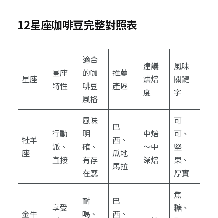
12星座咖啡豆完整對照表
適合
建議
風味
星座
的咖
推薦
星座
烘焙
關鍵
特性
啡豆
產區
度
字
風格
風味
可
巴
行動
明
中焙
可、
牡羊
西、
派、
確、
～中
堅
座
瓜地
直接
有存
深焙
果、
馬拉
在感
厚實
焦
耐
巴
享受
糖、
金牛
喝、
西、