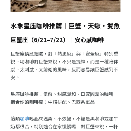
水象星座咖啡推薦｜巨蟹・天蠍・雙魚
巨蟹座（6/21–7/22）｜安心感咖啡
巨蟹座情感細膩，對「熟悉感」與「安全感」特別重
視。喝咖啡對巨蟹來說，不只是提神，而是一種陪伴
感。太刺激、太前衛的風味，反而容易讓巨蟹感到不
安。
星座咖啡推薦
：低酸、甜感溫和、口感圓潤的咖啡
適合你的咖啡豆
：中焙拼配、巴西系單品
這類
咖啡
喝起來溫柔、不張揚，不論是黑咖啡或加牛
奶都很合，特別適合在家慢慢喝。對巨蟹來說，一杯