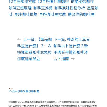
12星座咖啡推薦
12星座喝什麼咖啡
依星座選咖啡
咖啡豆怎麼選
咖啡豆推薦
咖啡風味性格分析
星座咖
啡
星座咖啡推薦
星座咖啡豆推薦
適合你的咖啡豆
←
上一篇:
【單品咖
下一篇:
神奇的土耳其
啡豆是什麼】？一次
咖啡占卜是什麼？新
搞懂單品咖啡意思與
手也看得懂的咖啡渣
怎麼選單品豆
占卜指南
→
iCoffee 咖啡學院 咖啡推薦
咖啡學院 iCoffee 是專為咖啡愛好者設立的專業平台，提供豐富的咖啡知識、全球咖啡產地介
紹、各類咖啡沖泡技巧與教學，以及咖啡機推薦與評測。我們的目標是讓每一位咖啡愛好者無