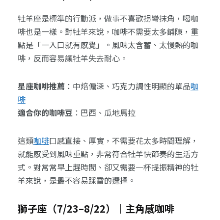
牡羊座是標準的行動派，做事不喜歡拐彎抹角，喝咖
啡也是一樣。對牡羊來說，咖啡不需要太多鋪陳，重
點是「一入口就有感覺」。風味太含蓄、太慢熱的咖
啡，反而容易讓牡羊失去耐心。
星座咖啡推薦
：中焙偏深、巧克力調性明顯的單品
咖
啡
適合你的咖啡豆
：巴西、瓜地馬拉
這類
咖啡
口感直接、厚實，不需要花太多時間理解，
就能感受到風味重點，非常符合牡羊快節奏的生活方
式。對常常早上趕時間、卻又需要一杯提振精神的牡
羊來說，是最不容易踩雷的選擇。
獅子座（7/23–8/22）｜主角感咖啡