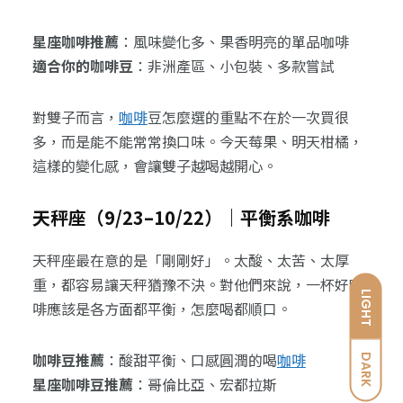
星座咖啡推薦
：風味變化多、果香明亮的單品咖啡
適合你的咖啡豆
：非洲產區、小包裝、多款嘗試
對雙子而言，
咖啡
豆怎麼選的重點不在於一次買很
多，而是能不能常常換口味。今天莓果、明天柑橘，
這樣的變化感，會讓雙子越喝越開心。
天秤座（9/23–10/22）｜平衡系咖啡
天秤座最在意的是「剛剛好」。太酸、太苦、太厚
重，都容易讓天秤猶豫不決。對他們來說，一杯好咖
LIGHT
啡應該是各方面都平衡，怎麼喝都順口。
咖啡豆推薦
：酸甜平衡、口感圓潤的喝
咖啡
DARK
星座咖啡豆推薦
：哥倫比亞、宏都拉斯