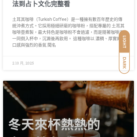
法到占卜文化完整看
土耳其咖啡（Turkish Coffee）是一種擁有數百年歷史的傳
統沖煮方式。它採用極細研磨的咖啡粉，搭配專屬的 土耳其
咖啡壺煮製，最大特色是咖啡粉不會過濾，而是隨著咖啡液
LIGHT
一同倒入杯中，沉澱後再飲用。 這種咖啡以 濃稠、厚實的
口感與強烈的香氣 聞名
DARK
2 10 月, 2025