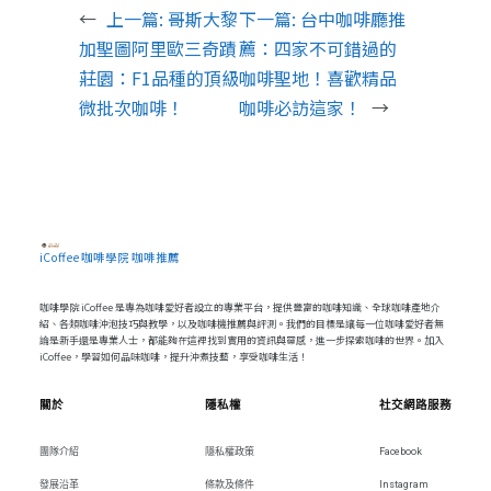
←
上一篇:
哥斯大黎
下一篇:
台中咖啡廳推
加聖圖阿里歐三奇蹟
薦：四家不可錯過的
莊園：F1品種的頂級
咖啡聖地！喜歡精品
微批次咖啡！
咖啡必訪這家！
→
iCoffee 咖啡學院 咖啡推薦
咖啡學院 iCoffee 是專為咖啡愛好者設立的專業平台，提供豐富的咖啡知識、全球咖啡產地介
紹、各類咖啡沖泡技巧與教學，以及咖啡機推薦與評測。我們的目標是讓每一位咖啡愛好者無
論是新手還是專業人士，都能夠在這裡找到實用的資訊與靈感，進一步探索咖啡的世界。加入
iCoffee，學習如何品味咖啡，提升沖煮技藝，享受咖啡生活！
關於
隱私權
社交網路服務
團隊介紹
隱私權政策
Facebook
發展沿革
條款及條件
Instagram