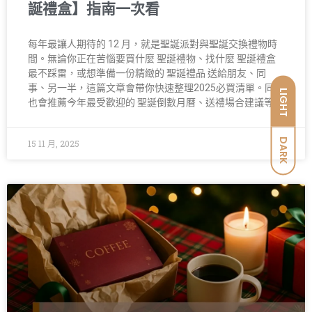
誕禮盒】指南一次看
每年最讓人期待的 12 月，就是聖誕派對與聖誕交換禮物時
間。無論你正在苦惱要買什麼 聖誕禮物、找什麼 聖誕禮盒
最不踩雷，或想準備一份精緻的 聖誕禮品 送給朋友、同
事、另一半，這篇文章會帶你快速整理2025必買清單。同時
LIGHT
也會推薦今年最受歡迎的 聖誕倒數月曆、送禮場合建議等
DARK
15 11 月, 2025