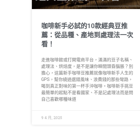
咖啡新手必試的10款經典豆推
薦：從品種、產地到處理法一次
看！
走進咖啡館或打開電商平台，滿滿的豆子名稱、
處理法、烘焙度，是不是讓你瞬間頭昏腦脹？別
擔心，這篇新手咖啡豆推薦就像咖啡新手人生的
GPS，幫你繞過選錯風味、浪費錢的那些彎路，
喝到真正對味的第一杯手沖咖啡。咖啡新手挑豆
最簡單的起點不是看國家、不是記處理法而是問
自己喜歡哪種味道
9 4 月, 2025