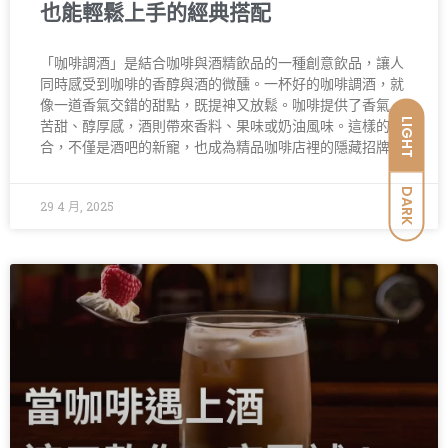
也能輕鬆上手的經典搭配
「咖啡調酒」是結合咖啡與酒精飲品的一種創意飲品，讓人
同時感受到咖啡的香醇與酒的微醺。一杯好的咖啡調酒，就
像一道香氣交錯的甜點，既提神又放鬆。咖啡提供了香氣、
LIGHT
苦甜、醇厚感，酒則帶來香料、果味或奶油風味。這樣的組
合，不僅是酒吧的新寵，也成為精品咖啡店裡的隱藏招牌。
DARK
29 4 月, 2025