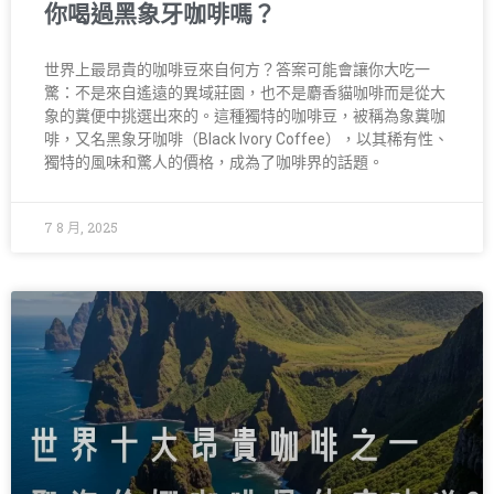
你喝過黑象牙咖啡嗎？
世界上最昂貴的咖啡豆來自何方？答案可能會讓你大吃一
驚：不是來自遙遠的異域莊園，也不是麝香貓咖啡而是從大
象的糞便中挑選出來的。這種獨特的咖啡豆，被稱為象糞咖
啡，又名黑象牙咖啡（Black Ivory Coffee），以其稀有性、
獨特的風味和驚人的價格，成為了咖啡界的話題。
7 8 月, 2025