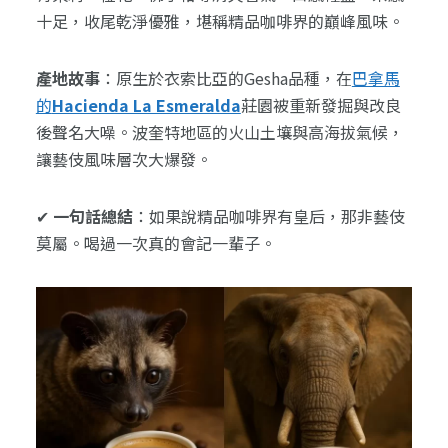
十足，收尾乾淨優雅，堪稱精品咖啡界的巔峰風味。
產地故事
：原生於衣索比亞的Gesha品種，在
巴拿馬
的
Hacienda La Esmeralda
莊園被重新發掘與改良
後聲名大噪。波奎特地區的火山土壤與高海拔氣候，
讓藝伎風味層次大爆發。
✔
一句話總結
：如果說精品咖啡界有皇后，那非藝伎
莫屬。喝過一次真的會記一輩子。