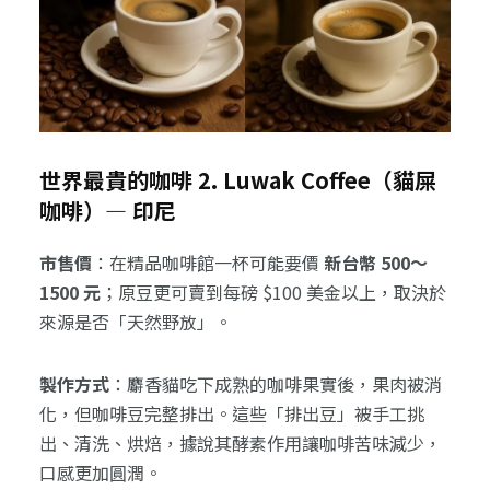
世界最貴的咖啡 2. Luwak Coffee（貓屎
咖啡）— 印尼
市售價
：在精品咖啡館一杯可能要價
新台幣 500～
1500 元
；原豆更可賣到每磅 $100 美金以上，取決於
來源是否「天然野放」。
製作方式
：麝香貓吃下成熟的咖啡果實後，果肉被消
化，但咖啡豆完整排出。這些「排出豆」被手工挑
出、清洗、烘焙，據說其酵素作用讓咖啡苦味減少，
口感更加圓潤。