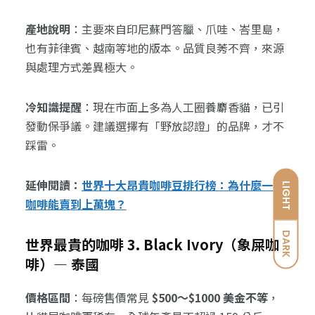
產地說明
：主要來自印尼蘇門答臘、爪哇、峇里島，
也有菲律賓、越南等地的版本。品質良莠不齊，來源
與處理方式差異極大。
冷知識提醒
：現在市面上多為人工圈養麝香貓，已引
發動保爭議。建議選擇有「野放認證」的品牌，才不
踩雷。
延伸閱讀：
世界十大昂貴咖啡豆排行榜：為什麼一杯
LIGHT
咖啡能賣到上萬塊？
DARK
世界最貴的咖啡 3. Black Ivory（象屎咖
啡）— 泰國
價格區間
：每磅售價常見
$500～$1000 美金不等
，