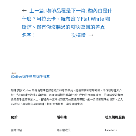
←
上一篇:
咖啡品種是
下一篇:
馥芮白是什
什麼？阿拉比卡、羅布
麼？Flat White 咖
斯塔、還有你沒聽過的
啡與拿鐵的差異一
名字！
次搞懂
→
iCoffee 咖啡學院 咖啡推薦
咖啡學院 iCoffee 是專為咖啡愛好者設立的專業平台，提供豐富的咖啡知識、全球咖啡產地介
紹、各類咖啡沖泡技巧與教學，以及咖啡機推薦與評測。我們的目標是讓每一位咖啡愛好者無
論是新手還是專業人士，都能夠在這裡找到實用的資訊與靈感，進一步探索咖啡的世界。加入
iCoffee，學習如何品味咖啡，提升沖煮技藝，享受咖啡生活！
關於
隱私權
社交網路服務
團隊介紹
隱私權政策
Facebook