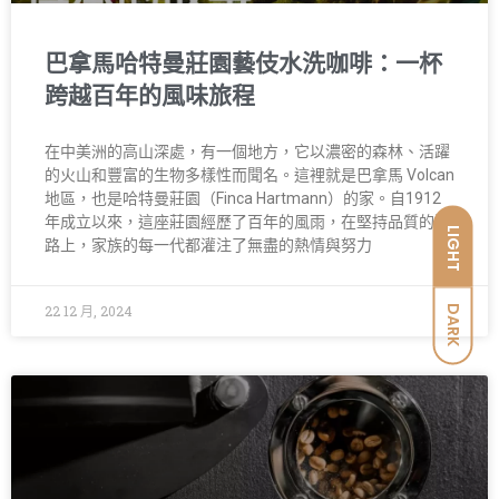
巴拿馬哈特曼莊園藝伎水洗咖啡：一杯
跨越百年的風味旅程
在中美洲的高山深處，有一個地方，它以濃密的森林、活躍
的火山和豐富的生物多樣性而聞名。這裡就是巴拿馬 Volcan
地區，也是哈特曼莊園（Finca Hartmann）的家。自1912
年成立以來，這座莊園經歷了百年的風雨，在堅持品質的道
LIGHT
路上，家族的每一代都灌注了無盡的熱情與努力
22 12 月, 2024
DARK