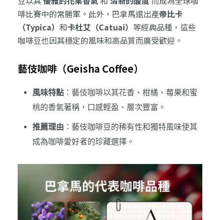
豆以其
優雅的花果香氣
和
清新的酸度
而成為全球咖
啡比賽中的常勝軍。此外，巴拿馬還出產
帝比卡
（Typica）
和
卡杜艾（Catuai）
等經典品種，這些
咖啡豆也因其穩定的風味和高品質而廣受歡迎。
藝伎咖啡（Geisha Coffee）
風味特點
：藝伎咖啡以其花香、柑橘、莓果和蜜
桃的香氣著稱，口感輕盈、層次豐富。
推薦理由
：藝伎咖啡豆的稀有性和獨特風味使其
成為咖啡愛好者的珍藏選擇。