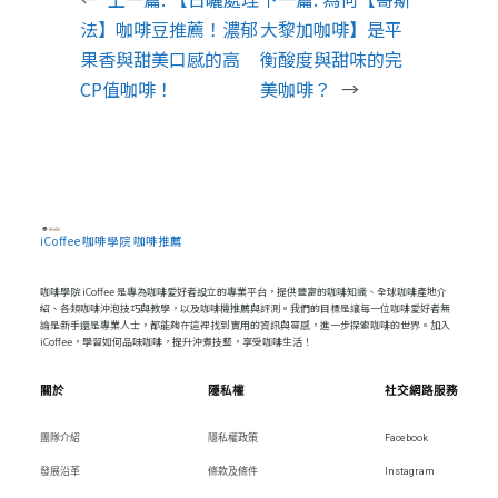
法】咖啡豆推薦！濃郁
大黎加咖啡】是平
果香與甜美口感的高
衡酸度與甜味的完
CP值咖啡！
美咖啡？
→
iCoffee 咖啡學院 咖啡推薦
咖啡學院 iCoffee 是專為咖啡愛好者設立的專業平台，提供豐富的咖啡知識、全球咖啡產地介
紹、各類咖啡沖泡技巧與教學，以及咖啡機推薦與評測。我們的目標是讓每一位咖啡愛好者無
論是新手還是專業人士，都能夠在這裡找到實用的資訊與靈感，進一步探索咖啡的世界。加入
iCoffee，學習如何品味咖啡，提升沖煮技藝，享受咖啡生活！
關於
隱私權
社交網路服務
團隊介紹
隱私權政策
Facebook
發展沿革
條款及條件
Instagram