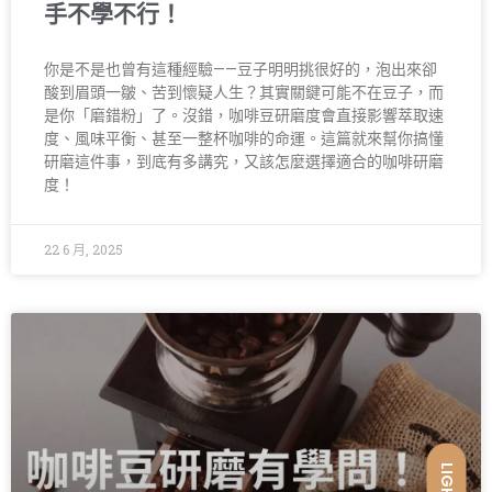
手不學不行！
你是不是也曾有這種經驗——豆子明明挑很好的，泡出來卻
酸到眉頭一皺、苦到懷疑人生？其實關鍵可能不在豆子，而
是你「磨錯粉」了。沒錯，咖啡豆研磨度會直接影響萃取速
度、風味平衡、甚至一整杯咖啡的命運。這篇就來幫你搞懂
研磨這件事，到底有多講究，又該怎麼選擇適合的咖啡研磨
度！
22 6 月, 2025
LIGHT