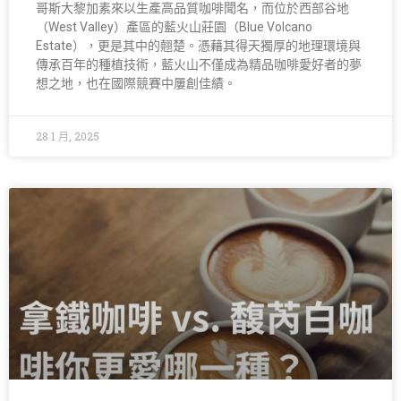
哥斯大黎加素來以生產高品質咖啡聞名，而位於西部谷地
（West Valley）產區的藍火山莊園（Blue Volcano
Estate），更是其中的翹楚。憑藉其得天獨厚的地理環境與
傳承百年的種植技術，藍火山不僅成為精品咖啡愛好者的夢
想之地，也在國際競賽中屢創佳績。
28 1 月, 2025