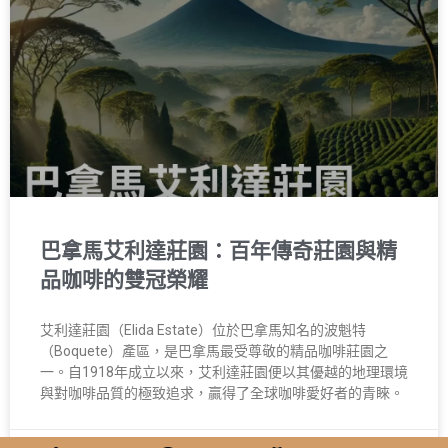
巴拿馬艾利達莊園：百年傳奇莊園與精
品咖啡的雙冠榮耀
艾利達莊園（Elida Estate）位於巴拿馬知名的波魁特
（Boquete）產區，是巴拿馬最受尊敬的精品咖啡莊園之
一。自1918年成立以來，艾利達莊園便以其優越的地理環境
與對咖啡品質的極致追求，贏得了全球咖啡愛好者的青睞。