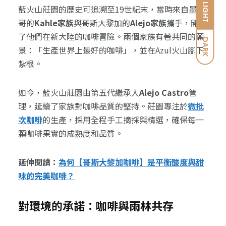
LIGHT
藍火山莊園的歷史可追溯至19世紀末，當時來自墨西
哥的
Kahle家族
與哥斯大黎加的
Alejo家族
攜手，開始
了他們在新大陸的咖啡冒險。兩個家族有著共同的願
DARK
景：「生產世界上最好的咖啡」，並在Azul火山腳下
紮根。
如今，藍火山莊園由第五代繼承人
Alejo Castro
管
理，延續了家族對咖啡品質的堅持。莊園專注於
微批
次咖啡
的生產，採用全程手工摘採與精選，確保每一
顆咖啡果實的成熟度和品質。
延伸閱讀：
為何【哥斯大黎加咖啡】是平衡酸度與甜
味的完美咖啡？
對環境的承諾：咖啡與雨林共存