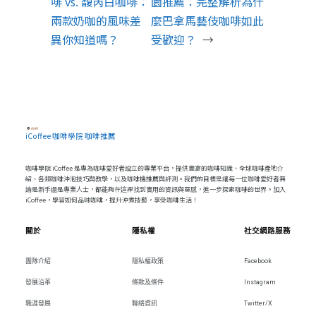
啡 vs. 馥芮白咖啡：
園推薦：完整解析為什
兩款奶咖的風味差
麼巴拿馬藝伎咖啡如此
異你知道嗎？
受歡迎？
→
iCoffee 咖啡學院 咖啡推薦
咖啡學院 iCoffee 是專為咖啡愛好者設立的專業平台，提供豐富的咖啡知識、全球咖啡產地介
紹、各類咖啡沖泡技巧與教學，以及咖啡機推薦與評測。我們的目標是讓每一位咖啡愛好者無
論是新手還是專業人士，都能夠在這裡找到實用的資訊與靈感，進一步探索咖啡的世界。加入
iCoffee，學習如何品味咖啡，提升沖煮技藝，享受咖啡生活！
關於
隱私權
社交網路服務
團隊介紹
隱私權政策
Facebook
發展沿革
條款及條件
Instagram
職涯發展
聯絡資訊
Twitter/X