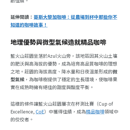
創佳績。
延伸閱讀：
哥斯大黎加咖啡：從農場到杯中那些你不
知道的咖啡故事！
地理優勢與微型氣候造就精品咖啡
藍火山莊園坐落於Azul火山旁，該地區因其火山土壤
的肥沃與高海拔的優勢，成為培育高品質咖啡的理想
之地。莊園的海拔高度、降水量和日夜溫差形成的
微
型氣候
，為咖啡樹提供了穩定的生長環境，使咖啡果
實在成熟時擁有絕佳的甜度與酸度平衡。
這樣的條件讓藍火山莊園屢次在杯測比賽（Cup of
Excellence,
CoE
）中獲得佳績，成為
精品咖啡
領域中
的佼佼者。