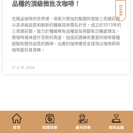
品種的頂級微批次咖啡！
DARK
在精品咖啡的世界裡，哥斯大黎加的聖圖阿里歐三奇蹟莊園
以其卓越品質和創新的種植技術聞名於世。成立於2013年的
三奇蹟莊園，致力於種植稀有品種並採用厭氧日曬處理法，
將咖啡風味提升至新的高度。這座莊園擁有豐富的咖啡栽種
經驗和堅持品質的精神，出產的咖啡備受全球頂尖咖啡師與
咖啡愛好者青睞。
17 11 月, 2024
首頁
知識探索
產地探索
風味品鑑