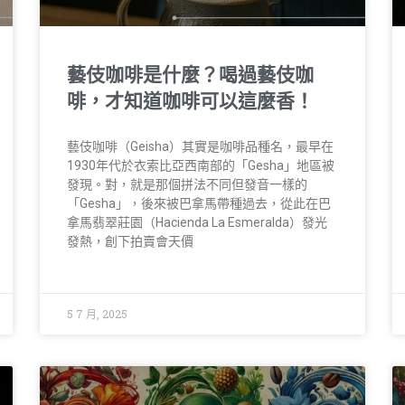
藝伎咖啡是什麼？喝過藝伎咖
啡，才知道咖啡可以這麼香！
藝伎咖啡（Geisha）其實是咖啡品種名，最早在
1930年代於衣索比亞西南部的「Gesha」地區被
發現。對，就是那個拼法不同但發音一樣的
「Gesha」，後來被巴拿馬帶種過去，從此在巴
拿馬翡翠莊園（Hacienda La Esmeralda）發光
發熱，創下拍賣會天價
5 7 月, 2025