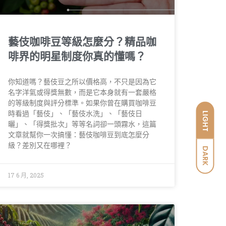
藝伎咖啡豆等級怎麼分？精品咖
啡界的明星制度你真的懂嗎？
你知道嗎？藝伎豆之所以價格高，不只是因為它
名字洋氣或得獎無數，而是它本身就有一套嚴格
的等級制度與評分標準。如果你曾在購買咖啡豆
時看過「藝伎」、「藝伎水洗」、「藝伎日
LIGHT
曬」、「得獎批次」等等名詞卻一頭霧水，這篇
文章就幫你一次搞懂：藝伎咖啡豆到底怎麼分
級？差別又在哪裡？
DARK
17 6 月, 2025