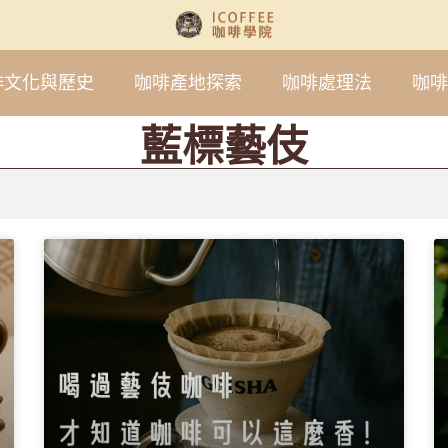
啡文化與歷史
咖啡產地探索
咖啡處理法
咖啡
藍標藝伎