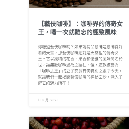
【藝伎咖啡】：咖啡界的傳奇女
王，喝一次就難忘的極致風味
你聽過藝伎咖啡嗎？如果說精品咖啡是咖啡愛好
者的天堂，那藝伎咖啡絕對是天堂裡的傳奇女
王。它以獨特的花香、果香和優雅的風味聞名於
世，讓無數咖啡迷為之瘋狂。但，這款被譽為
「咖啡之王」的豆子究竟有何特別之處？今天，
就讓我們一起揭開藝伎咖啡的神秘面紗，深入了
解它的魅力所在！
15 8 月, 2025