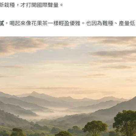
園重新栽種，才打開國際聲量。
膩
，喝起來像花果茶一樣輕盈優雅。也因為難種、產量低