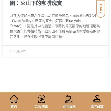
園：火山下的咖啡瑰寶
DARK
哥斯大黎加素來以生產高品質咖啡聞名，而位於西部谷地
（West Valley）產區的藍火山莊園（Blue Volcano
Estate），更是其中的翹楚。憑藉其得天獨厚的地理環境與
傳承百年的種植技術，藍火山不僅成為精品咖啡愛好者的夢
想之地，也在國際競賽中屢創佳績。
28 1 月, 2025
首頁
知識探索
產地探索
風味品鑑