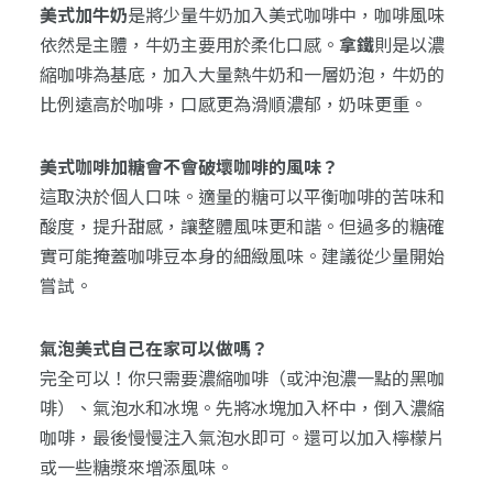
美式加牛奶
是將少量牛奶加入美式咖啡中，咖啡風味
依然是主體，牛奶主要用於柔化口感。
拿鐵
則是以濃
縮咖啡為基底，加入大量熱牛奶和一層奶泡，牛奶的
比例遠高於咖啡，口感更為滑順濃郁，奶味更重。
美式咖啡加糖會不會破壞咖啡的風味？
這取決於個人口味。適量的糖可以平衡咖啡的苦味和
酸度，提升甜感，讓整體風味更和諧。但過多的糖確
實可能掩蓋咖啡豆本身的細緻風味。建議從少量開始
嘗試。
氣泡美式自己在家可以做嗎？
完全可以！你只需要濃縮咖啡（或沖泡濃一點的黑咖
啡）、氣泡水和冰塊。先將冰塊加入杯中，倒入濃縮
咖啡，最後慢慢注入氣泡水即可。還可以加入檸檬片
或一些糖漿來增添風味。