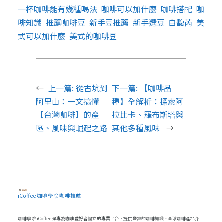
一杯咖啡能有幾種喝法
咖啡可以加什麼
咖啡搭配
咖
啡知識
推薦咖啡豆
新手豆推薦
新手選豆
白馥芮
美
式可以加什麼
美式的咖啡豆
←
上一篇:
從古坑到
下一篇:
【咖啡品
阿里山：一文搞懂
種】全解析：探索阿
【台灣咖啡】的產
拉比卡、羅布斯塔與
區、風味與崛起之路
其他多種風味
→
iCoffee 咖啡學院 咖啡推薦
咖啡學院 iCoffee 是專為咖啡愛好者設立的專業平台，提供豐富的咖啡知識、全球咖啡產地介