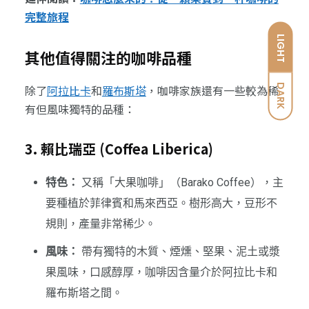
完整旅程
LIGHT
其他值得關注的咖啡品種
DARK
除了
阿拉比卡
和
羅布斯塔
，咖啡家族還有一些較為稀
有但風味獨特的品種：
3. 賴比瑞亞 (Coffea Liberica)
特色：
又稱「大果咖啡」（Barako Coffee），主
要種植於菲律賓和馬來西亞。樹形高大，豆形不
規則，產量非常稀少。
風味：
帶有獨特的木質、煙燻、堅果、泥土或漿
果風味，口感醇厚，咖啡因含量介於阿拉比卡和
羅布斯塔之間。