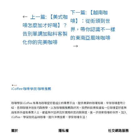
下一篇:
【越南咖
←
上一篇:
【美式咖
啡】：從街頭到世
啡怎麼加才好喝】？
界，帶你認識不一樣
告別單調加點料客製
的東南亞風味咖啡
化你的完美咖啡
→
iCoffee 咖啡學院 咖啡推薦
咖啡學院 iCoffee 是專為咖啡愛好者設立的專業平台，提供豐富的咖啡知識、全球咖啡產地介
紹、各類咖啡沖泡技巧與教學，以及咖啡機推薦與評測。我們的目標是讓每一位咖啡愛好者無
論是新手還是專業人士，都能夠在這裡找到實用的資訊與靈感，進一步探索咖啡的世界。加入
iCoffee，學習如何品味咖啡，提升沖煮技藝，享受咖啡生活！
關於
隱私權
社交網路服務