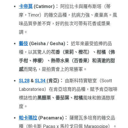
卡帝莫
(Catimor)：
阿拉比卡與羅布斯塔（蒂
摩，Timor）的雜交品種，抗病力強、產量高。風
味品質參差不齊，好的批次可帶有花香或漿果
調。
藝伎
(Geisha / Gesha)：
近年來最受追捧的品
種，以其驚人的
花香（茉莉、橙花）、柑橘（佛
手柑、檸檬）、熱帶水果（百香果）和清澈的甜
感
而聞名，是拍賣會上的常勝軍。
SL28
&
SL34
(肯亞)：
由斯科特實驗室（Scott
Laboratories）在肯亞培育的品種，賦予肯亞咖啡
標誌性的
黑醋栗、番茄葉、柑橘
風味和飽滿醇厚
度。
帕卡瑪拉
(Pacamara)：
薩爾瓦多培育的雜交品
種（帕卡斯 Pacas x 馬拉戈日佩 Maragogipe）。