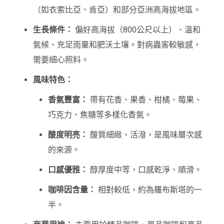
（如衣索比亞、肯亞）和部分亞洲高海拔地區。
生長條件：
偏好高海拔（800公尺以上）、溫和
氣候、充足雨量和肥沃土壤。對病蟲害較敏感，
需要細心照料。
風味特色：
香氣豐富：
帶有花香、果香、柑橘、莓果、
巧克力、焦糖等多樣化香氣。
酸度明亮：
酸質細緻、活潑，是風味層次感
的來源。
口感優雅：
醇厚度中等，口感乾淨、順滑。
咖啡因含量：
相對較低，約為羅布斯塔的一
半。