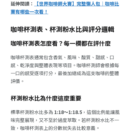
延伸閱讀：
【世界咖啡師大賽】完整懶人包｜咖啡比
賽有哪些一次看！
咖啡杯測表、杯測粉水比與評分邏輯
咖啡杯測表怎麼看？每一欄都在評什麼
咖啡杯測表通常包含香氣、風味、酸質、甜感、口
感、乾淨度與整體表現等項目。咖啡杯測師會根據每
一口的感受逐項打分，最後加總成為這支咖啡的整體
評價。
杯測粉水比為什麼這麼重要
標準杯測粉水比多為
1:18～1:18.5
，這個比例能讓風
味完整展現，又不至於過度萃取。若杯測粉水比不一
致，咖啡杯測表上的分數就失去比較意義。