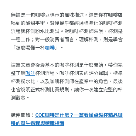
無論是一包咖啡豆標示的風味描述，還是你在咖啡店
喝到的酸甜平衡，背後幾乎都經過標準化的咖啡杯測
流程與杯測粉水比測試。對咖啡杯測師來說，杯測是
一種工作；對一般消費者而言，理解杯測，則是學會
「怎麼喝懂一杯
咖啡
」。
這篇文章會從最基本的咖啡杯測是什麼開始，帶你完
整了解
咖啡
杯測流程、咖啡杯測表的評分邏輯、標準
杯測粉水比，以及咖啡杯測師在產業中的角色，最後
也會說明正式杯測比賽規則，讓你一次建立完整的杯
測觀念。
延伸閱讀：
COE咖啡是什麼？一篇看懂卓越杯精品咖
啡的誕生過程與選購指南