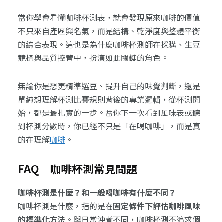
當你學會看懂咖啡杯測表，就會發現原來咖啡的價值
不只來自產區與名氣，而是結構、乾淨度與整體平衡
的綜合表現。這也是為什麼咖啡杯測師在採購、生豆
競標與品質控管中，扮演如此關鍵的角色。
無論你是想更精準選豆、提升自己的味覺判斷，還是
單純想理解杯測比賽規則背後的專業邏輯，從杯測開
始，都是最扎實的一步。當你下一次看到風味表或聽
到杯測分數時，你已經不只是「在喝咖啡」，而是真
的在理解
咖啡
。
FAQ｜咖啡杯測常見問題
咖啡杯測是什麼？和一般喝咖啡有什麼不同？
咖啡杯測是什麼，指的是在
固定條件下評估咖啡風味
的標準化方法
。與日常沖煮不同，咖啡杯測不追求個