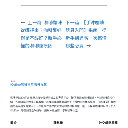
←
上一篇:
咖啡酸味
下一篇:
【手沖咖啡
從哪裡來？咖啡酸好
器具入門】指南｜從
還是不酸好？新手必
新手到進階一次搞懂
懂的咖啡酸原因
哪些必買
→
iCoffee 咖啡學院 咖啡推薦
咖啡學院 iCoffee 是專為咖啡愛好者設立的專業平台，提供豐富的咖啡知識、全球咖啡產地介
紹、各類咖啡沖泡技巧與教學，以及咖啡機推薦與評測。我們的目標是讓每一位咖啡愛好者無
論是新手還是專業人士，都能夠在這裡找到實用的資訊與靈感，進一步探索咖啡的世界。加入
iCoffee，學習如何品味咖啡，提升沖煮技藝，享受咖啡生活！
關於
隱私權
社交網路服務