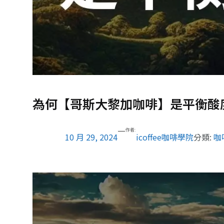
為何【哥斯大黎加咖啡】是平衡酸
—
作者:
10 月 29, 2024
icoffee咖啡學院
分類:
咖