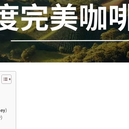
ley）
y）