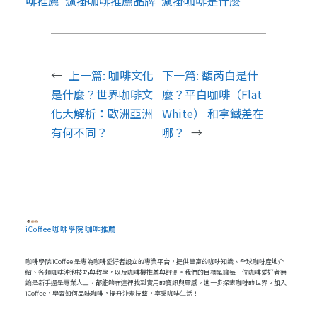
啡推薦
濾掛咖啡推薦品牌
濾掛咖啡是什麼
←
上一篇:
咖啡文化
下一篇:
馥芮白是什
是什麼？世界咖啡文
麼？平白咖啡（Flat
化大解析：歐洲亞洲
White） 和拿鐵差在
有何不同？
哪？
→
iCoffee 咖啡學院 咖啡推薦
咖啡學院 iCoffee 是專為咖啡愛好者設立的專業平台，提供豐富的咖啡知識、全球咖啡產地介
紹、各類咖啡沖泡技巧與教學，以及咖啡機推薦與評測。我們的目標是讓每一位咖啡愛好者無
論是新手還是專業人士，都能夠在這裡找到實用的資訊與靈感，進一步探索咖啡的世界。加入
iCoffee，學習如何品味咖啡，提升沖煮技藝，享受咖啡生活！