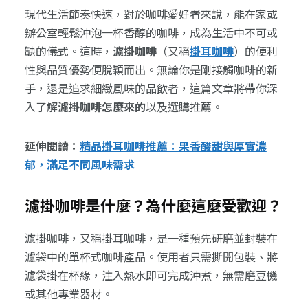
現代生活節奏快速，對於咖啡愛好者來說，能在家或
辦公室輕鬆沖泡一杯香醇的咖啡，成為生活中不可或
缺的儀式。這時，
濾掛咖啡
（又稱
掛耳咖啡
）的便利
性與品質優勢便脫穎而出。無論你是剛接觸咖啡的新
手，還是追求細緻風味的品飲者，這篇文章將帶你深
入了解
濾掛咖啡怎麼來的
以及選購推薦。
延伸閱讀：
精品掛耳咖啡推薦：果香酸甜與厚實濃
郁，滿足不同風味需求
濾掛咖啡是什麼？為什麼這麼受歡迎？
濾掛咖啡，又稱掛耳咖啡，是一種預先研磨並封裝在
濾袋中的單杯式咖啡產品。使用者只需撕開包裝、將
濾袋掛在杯緣，注入熱水即可完成沖煮，無需磨豆機
或其他專業器材。