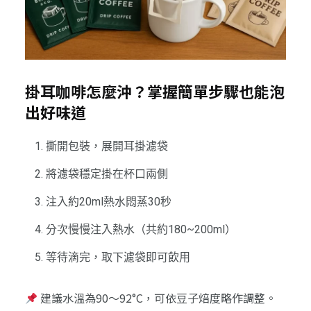
掛耳咖啡怎麼沖？掌握簡單步驟也能泡
出好味道
撕開包裝，展開耳掛濾袋
將濾袋穩定掛在杯口兩側
注入約20ml熱水悶蒸30秒
分次慢慢注入熱水（共約180~200ml）
等待滴完，取下濾袋即可飲用
建議水溫為90～92°C，可依豆子焙度略作調整。