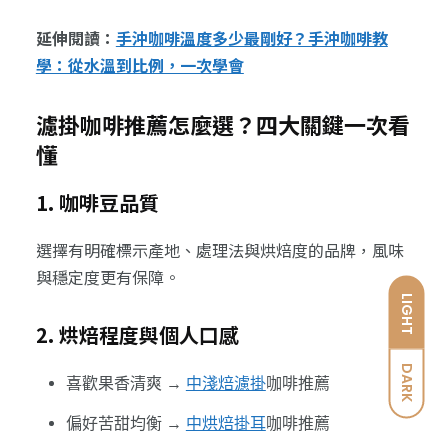
延伸閱讀：
手沖咖啡溫度多少最剛好？手沖咖啡教
學：從水溫到比例，一次學會
濾掛咖啡推薦怎麼選？四大關鍵一次看
懂
1. 咖啡豆品質
選擇有明確標示產地、處理法與烘焙度的品牌，風味
與穩定度更有保障。
LIGHT
2. 烘焙程度與個人口感
DARK
喜歡果香清爽 →
中淺焙濾掛
咖啡推薦
偏好苦甜均衡 →
中烘焙掛耳
咖啡推薦