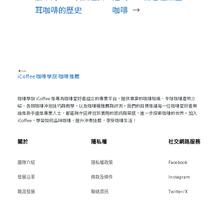
耳咖啡的歷史
咖啡
→
iCoffee 咖啡學院 咖啡推薦
咖啡學院 iCoffee 是專為咖啡愛好者設立的專業平台，提供豐富的咖啡知識、全球咖啡產地介
紹、各類咖啡沖泡技巧與教學，以及咖啡機推薦與評測。我們的目標是讓每一位咖啡愛好者無
論是新手還是專業人士，都能夠在這裡找到實用的資訊與靈感，進一步探索咖啡的世界。加入
iCoffee，學習如何品味咖啡，提升沖煮技藝，享受咖啡生活！
關於
隱私權
社交網路服務
團隊介紹
隱私權政策
Facebook
發展沿革
條款及條件
Instagram
職涯發展
聯絡資訊
Twitter/X