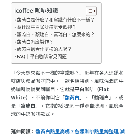
icoffee|咖啡知識
馥芮白是什麼？和拿鐵有什麼不一樣？
為什麼平白咖啡這麼受歡迎？
馥芮白、馥瑞白、富瑞白，怎麼來的？
馥芮白怎麼製作？
馥芮白適合什麼樣的人喝？
FAQ｜平白咖啡常見問題
「今天想來點不一樣的拿鐵嗎？」近年在各大連鎖咖
啡店與精品咖啡館中，一款名稱特別、風味溫潤的牛
奶咖啡悄悄受到矚目，它就是
平白咖啡（Flat
White）
。不論你叫它「
馥芮白
」、「
馥瑞白
」，或
是「
富瑞白
」，它指的都是同一種源自澳洲、風靡全
球的牛奶咖啡款式。
延伸閱讀：
馥芮白熱量高嗎？各類咖啡熱量總整理 減