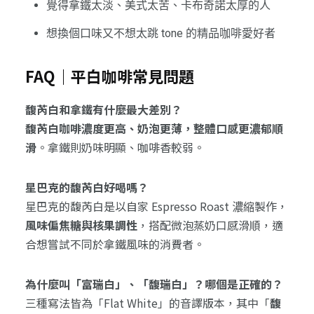
覺得拿鐵太淡、美式太苦、卡布奇諾太厚的人
想換個口味又不想太跳 tone 的精品咖啡愛好者
FAQ｜平白咖啡常見問題
馥芮白和拿鐵有什麼最大差別？
馥芮白咖啡濃度更高、奶泡更薄，整體口感更濃郁順
滑
。拿鐵則奶味明顯、咖啡香較弱。
星巴克的馥芮白好喝嗎？
星巴克的馥芮白是以自家 Espresso Roast 濃縮製作，
風味偏焦糖與核果調性
，搭配微泡蒸奶口感滑順，適
合想嘗試不同於拿鐵風味的消費者。
為什麼叫「富瑞白」、「馥瑞白」？哪個是正確的？
三種寫法皆為「Flat White」的音譯版本，其中「
馥