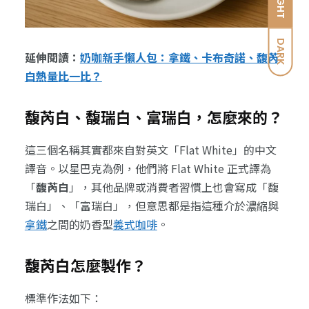
LIGHT
DARK
延伸閱讀：
奶咖新手懶人包：拿鐵、卡布奇諾、馥芮
白熱量比一比？
馥芮白、馥瑞白、富瑞白，怎麼來的？
這三個名稱其實都來自對英文「Flat White」的中文
譯音。以星巴克為例，他們將 Flat White 正式譯為
「
馥芮白
」，其他品牌或消費者習慣上也會寫成「馥
瑞白」、「富瑞白」，但意思都是指這種介於濃縮與
拿鐵
之間的奶香型
義式咖啡
。
馥芮白怎麼製作？
標準作法如下：