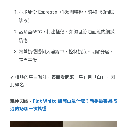
萃取雙份 Espresso（18g咖啡粉，約40–50ml咖
啡液）
蒸奶至65°C，打出極薄、如濕漉漉油面般的細緻
奶泡
將蒸奶慢慢倒入濃縮中，控制奶泡不明顯分層，
表面平滑
✔ 道地的平白咖啡，
表面看起來「平」且「白」
，因
此得名。
延伸閱讀：
Flat White 馥芮白是什麼？新手最容易搞
混的奶咖一次搞懂