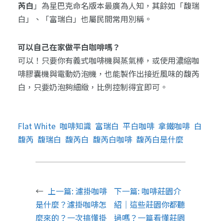
芮白
」為星巴克命名版本最廣為人知，其餘如「馥瑞
白」、「富瑞白」也屬民間常用別稱。
可以自己在家做平白咖啡嗎？
可以！只要你有義式咖啡機與蒸氣棒，或使用濃縮咖
啡膠囊機與電動奶泡機，也能製作出接近風味的馥芮
白，只要奶泡夠細緻，比例控制得宜即可。
Flat White
咖啡知識
富瑞白
平白咖啡
拿鐵咖啡
白
馥芮
馥瑞白
馥芮白
馥芮白咖啡
馥芮白是什麼
←
上一篇:
濾掛咖啡
下一篇:
咖啡莊園介
是什麼？濾掛咖啡怎
紹｜這些莊園你都聽
麼來的？一次搞懂掛
過嗎？一篇看懂莊園