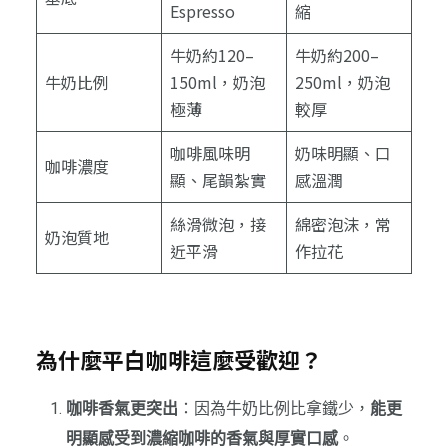
Espresso
縮
牛奶約120–
牛奶約200–
牛奶比例
150ml，奶泡
250ml，奶泡
極薄
較厚
咖啡風味明
奶味明顯、口
咖啡濃度
顯、尾韻紮實
感溫潤
絲滑微泡，接
綿密泡沫，常
奶泡質地
近平滑
作拉花
為什麼平白咖啡這麼受歡迎？
咖啡香氣更突出
：因為牛奶比例比拿鐵少，
能更
明顯感受到濃縮咖啡的香氣與厚實口感
。