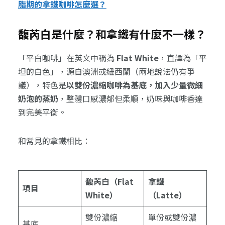
脂期的拿鐵咖啡怎麼選？
馥芮白是什麼？和拿鐵有什麼不一樣？
「平白咖啡」在英文中稱為
Flat White
，直譯為「平
坦的白色」，源自澳洲或紐西蘭（兩地說法仍有爭
議），特色是
以雙份濃縮咖啡為基底，加入少量微細
奶泡的蒸奶
，整體口感濃郁但柔順，奶味與咖啡香達
到完美平衡。
和常見的拿鐵相比：
馥芮白（Flat
拿鐵
項目
White）
（Latte）
雙份濃縮
單份或雙份濃
基底