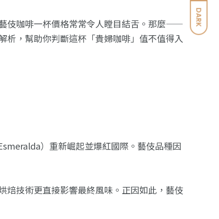
DARK
藝伎咖啡一杯價格常常令人瞠目結舌。那麼——
解析，幫助你判斷這杯「貴婦咖啡」值不值得入
a Esmeralda）重新崛起並爆紅國際。藝伎品種因
烘焙技術更直接影響最終風味。正因如此，藝伎