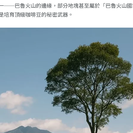
一──巴魯火山的邊緣，部分地塊甚至屬於「巴魯火山國
是培育頂級咖啡豆的秘密武器。