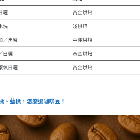
日曬
黃金烘焙
水洗
淺烘焙
加／黑蜜
中淺烘焙
／日曬
黃金烘焙
厭氧日曬
黃金烘焙
標、藍標，怎麼選咖啡豆！