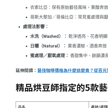
衣索比亞：保有原始藝伎風味，果酸奔
哥斯大黎加／哥倫比亞：常見蜜處理與
處理法影響：
水洗（Washed）：
乾淨透亮、花香明顯
日曬（Natural）：
果香濃郁、酒香奔放
蜜處理／厭氧處理：
香甜集中、餘韻濃
延伸閱讀：
藝伎咖啡價格為什麼這麼貴？從百元
精品烘豆師指定的5款
品名
產地/處