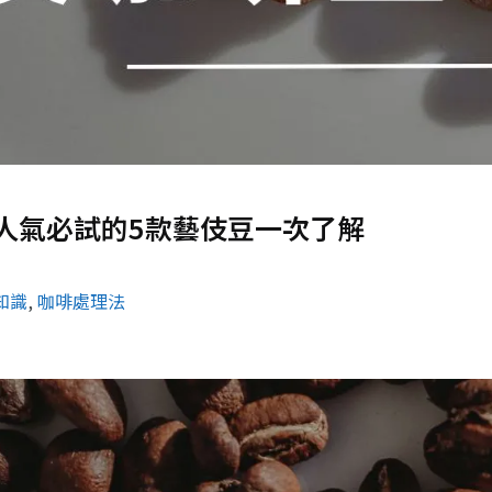
人氣必試的5款藝伎豆一次了解
知識
, 
咖啡處理法