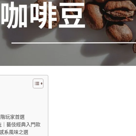
｜高階玩家首選
 水洗｜藝伎經典入門款
甜感系風味之選