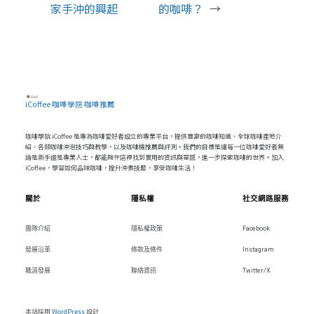
家手沖的興起
的咖啡？
→
iCoffee 咖啡學院 咖啡推薦
咖啡學院 iCoffee 是專為咖啡愛好者設立的專業平台，提供豐富的咖啡知識、全球咖啡產地介
紹、各類咖啡沖泡技巧與教學，以及咖啡機推薦與評測。我們的目標是讓每一位咖啡愛好者無
論是新手還是專業人士，都能夠在這裡找到實用的資訊與靈感，進一步探索咖啡的世界。加入
iCoffee，學習如何品味咖啡，提升沖煮技藝，享受咖啡生活！
關於
隱私權
社交網路服務
團隊介紹
隱私權政策
Facebook
發展沿革
條款及條件
Instagram
職涯發展
聯絡資訊
Twitter/X
本站採用
WordPress
設計