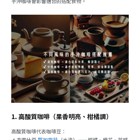
手沖咖啡會影響適合的搭配食物。
1. 高酸質咖啡（果香明亮、柑橘調）
高酸質咖啡代表咖啡豆：
✔ 衣索比亞
耶加雪菲
（水洗）——柑橘、橙花、茶感