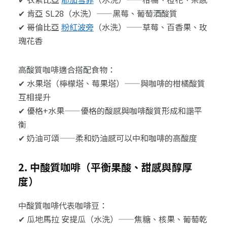
✔ 肯亞 SL28（水洗）——黑莓、葡萄酒酸質
✔ 哥倫比亞
粉紅波旁
（水洗）——草莓、百香果、玫
瑰花香
高酸質咖啡適合搭配食物：
✔ 水果塔（檸檬塔、莓果塔）——與咖啡的柑橘酸質
互相提升
✔ 優格+水果——優格的酸感與咖啡酸質形成和諧平
衡
✔ 奶油可頌——柔和奶油感可以中和咖啡的高酸度
2. 中酸質咖啡（平衡果酸、甜感與醇厚
度）
中酸質咖啡代表咖啡豆：
✔ 瓜地馬拉 安提瓜（水洗）——焦糖、核果、葡萄乾