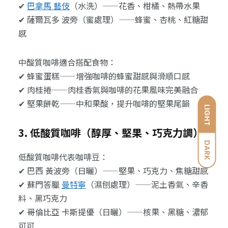
✔
巴拿馬 藝伎
（水洗）——花香、柑橘、熱帶水果
✔ 薩爾瓦多 波旁（蜜處理）——蜂蜜、杏桃、紅糖甜
感
中酸質咖啡適合搭配食物：
✔ 蜂蜜蛋糕——增強咖啡的蜂蜜甜感與滑順口感
✔ 肉桂捲——肉桂香氣與咖啡的花果風味完美融合
✔ 堅果餅乾——中和果酸，提升咖啡的堅果尾韻
LIGHT
3. 低酸質咖啡（醇厚、堅果、巧克力調）
DARK
低酸質咖啡代表咖啡豆：
✔ 巴西 黃波旁（日曬）——堅果、巧克力、焦糖甜感
✔ 蘇門答臘
曼特寧
（濕刨處理）——泥土香氣、辛香
料、黑巧克力
✔ 哥倫比亞 卡斯提優（日曬）——核果、黑糖、濃郁
可可