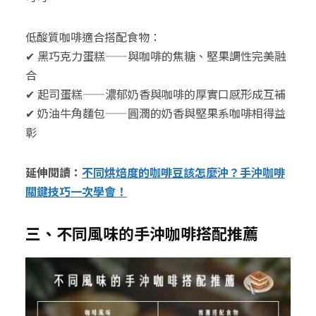
低酸質咖啡適合搭配食物：
✔ 黑巧克力蛋糕——與咖啡的焦糖、堅果調性完美融
合
✔ 起司蛋糕——濃郁奶香與咖啡的厚實口感形成互補
✔ 奶油牛角麵包——圓潤的奶香與堅果系咖啡相得益
彰
延伸閱讀：
不同烘焙度的咖啡豆該怎麼沖？手沖咖啡
關鍵技巧一次學會！
三、不同風味的手沖咖啡搭配推薦