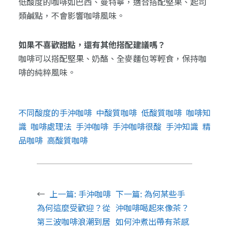
低酸度的咖啡如巴西、曼特寧，適合搭配堅果、起司
類鹹點，不會影響咖啡風味。
如果不喜歡甜點，還有其他搭配建議嗎？
咖啡可以搭配堅果、奶酪、全麥麵包等輕食，保持咖
啡的純粹風味。
不同酸度的手沖咖啡
中酸質咖啡
低酸質咖啡
咖啡知
識
咖啡處理法
手沖咖啡
手沖咖啡很酸
手沖知識
精
品咖啡
高酸質咖啡
←
上一篇:
手沖咖啡
下一篇:
為何某些手
為何這麼受歡迎？從
沖咖啡喝起來像茶？
第三波咖啡浪潮到居
如何沖煮出帶有茶感