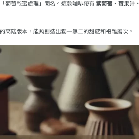
「葡萄乾蜜處理」聞名。這款咖啡帶有
紫葡萄、莓果汁
的高階版本，能夠創造出獨一無二的甜感和複雜層次。