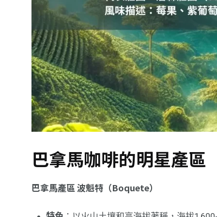
巴拿馬咖啡的明星產區
巴拿馬產區 波魁特（Boquete）
特色
：以火山土壤和高海拔著稱，海拔1,600