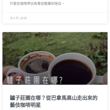
什麼在咖啡界佔有舉足輕重的地位。
18 6 月, 2025
驢子莊園在哪？從巴拿馬高山走出來的
藝伎咖啡明星