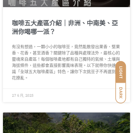
咖啡五大產區介紹｜非洲、中南美、亞
洲你喝哪一派？
有沒有想過，一顆小小的咖啡豆，竟然能散發出果香、堅果
香、花香，甚至酒香？關鍵除了品種與處理法外，最核心的
靈魂來自產區！每個咖啡產地都有自己獨特的氣候、土壤與
海拔條件，這些都會直接影響風味表現。以下就帶你快速認
LIGHT
識「全球五大咖啡產區」特色，讓你下次挑豆子不再選到眼
花撩亂。
DARK
27 6 月, 2025