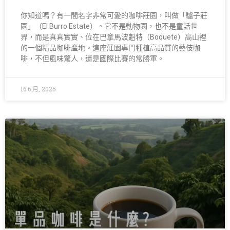
你知道嗎？有一間名字非常可愛的咖啡莊園，叫做「驢子莊
園」（El Burro Estate）。它不是動物園，也不是童話世
界，而是真真實實、位在巴拿馬波魁特（Boquete）高山裡
的一個精品咖啡產地。這座莊園專門種植高品質的藝伎咖
啡，不但風味驚人，還是國際比賽的常勝軍。
16 6 月, 2025