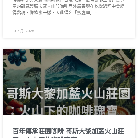
富的甜感與層次感。由於咖啡豆外層果膠在乾燥過程中會變
得黏稠，像蜂蜜一樣，因此得名「蜜處理」。
10 2 月, 2025
百年傳承莊園咖啡 哥斯大黎加藍火山莊