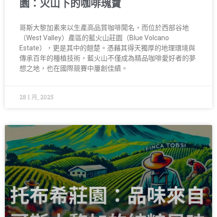
園：火山下的咖啡瑰寶
哥斯大黎加素來以生產高品質咖啡聞名，而位於西部谷地
（West Valley）產區的藍火山莊園（Blue Volcano
Estate），更是其中的翹楚。憑藉其得天獨厚的地理環境與
傳承百年的種植技術，藍火山不僅成為精品咖啡愛好者的夢
想之地，也在國際競賽中屢創佳績。
28 1 月, 2025