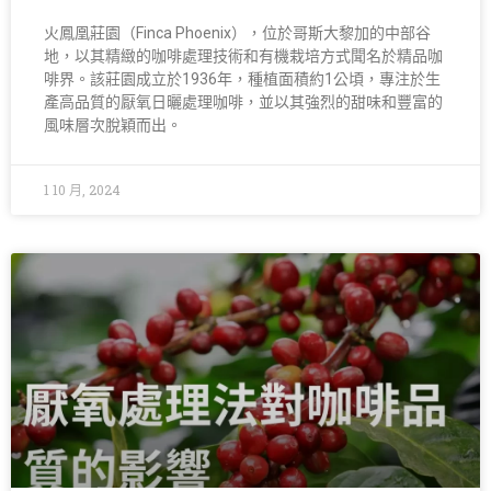
火鳳凰莊園（Finca Phoenix），位於哥斯大黎加的中部谷
地，以其精緻的咖啡處理技術和有機栽培方式聞名於精品咖
啡界。該莊園成立於1936年，種植面積約1公頃，專注於生
產高品質的厭氧日曬處理咖啡，並以其強烈的甜味和豐富的
風味層次脫穎而出。
1 10 月, 2024